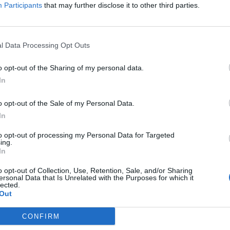
Participants
that may further disclose it to other third parties.
αι ότι η εν λόγω συνάντηση
αρίου μεταξύ μελών των Διοικήσεων του
οσπονδίας Ε.Β.Ε. του νομού, του Βουλευτή
l Data Processing Opt Outs
 Κ.Ο. Λακωνίας του ΣΥΡΙΖΑ σε συνέχεια των
o opt-out of the Sharing of my personal data.
ίς του νομού και των συναντήσεων που
In
ότες, πυροσβέστες, κτηνοτρόφους και
o opt-out of the Sale of my Personal Data.
In
πτύχθηκαν οι απόψεις των δύο πλευρών για
to opt-out of processing my Personal Data for Targeted
σε εποικοδομητικό κλίμα και με σκοπό την
ing.
ινετικών λύσεων σε επίμαχα ζητήματα».
In
o opt-out of Collection, Use, Retention, Sale, and/or Sharing
τη διαμαρτυρία τους για το γεγονός πως δεν
ersonal Data that Is Unrelated with the Purposes for which it
lected.
λλους παραγωγικούς φορείς, στην ανακοίνωση
Out
μέσα στην ερχόμενη βδομάδα θα υπάρχουν
το ασφαλιστικό, και μετά την οριστικοποίηση των
CONFIRM