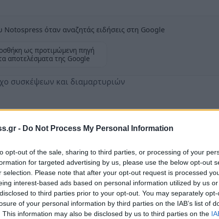
 Notospress όταν αναζητάς ειδήσεις στη Google
οσθήκη ως προτιμώμενη πηγή
τα αποτελέσματα της Google
ηχο συσκέψεων και διαμαρτυριών
s.gr -
Do Not Process My Personal Information
ποίησης της συνάντησης που είχε ο Λάκωνας
to opt-out of the sale, sharing to third parties, or processing of your per
της με εκπροσώπους των εμπόρων όσο και
formation for targeted advertising by us, please use the below opt-out s
α γραφείο του κόμματος κατά τη διάρκεια της
r selection. Please note that after your opt-out request is processed y
ση Λακωνίας του κυβερνώντος κόμματος
eing interest-based ads based on personal information utilized by us or
disclosed to third parties prior to your opt-out. You may separately opt-
κοίνωσης που περιγράφει και εξηγεί
losure of your personal information by third parties on the IAB’s list of
. This information may also be disclosed by us to third parties on the
IA