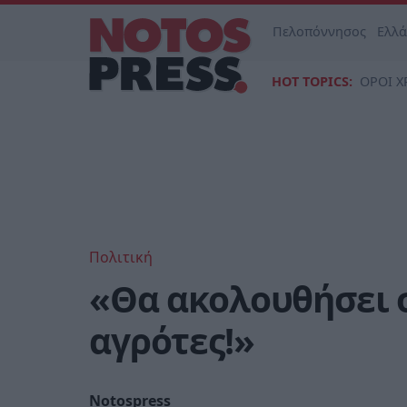
Πελοπόννησος
Ελλ
HOT TOPICS:
ΟΡΟΙ Χ
Πολιτική
«Θα ακολουθήσει 
αγρότες!»
Notospress