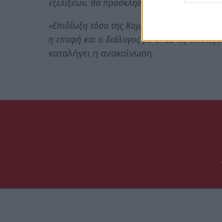
εξελίξεων, θα προσκληθούν από τον βουλευ
«Επιδίωξη τόσο της Κομματικής Οργάνωσης τ
η επαφή και ο διάλογος με ΟΛΕΣ τις συλλογι
καταλήγει η ανακοίνωση.