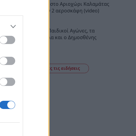
Φωτιά τώρα στο Αριοχώρι Καλαμάτας
– Επιχειρούν 2 αεροσκάφη (video)
14:44
Οι Διεθνείς Παιδικοί Αγώνες, τα
Λακωνόπουλα και ο Δημοσθένης
Ματάλας
14:38
Δείτε όλες τις ειδήσεις