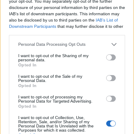
your opt-out. You may separately opt-out of the further
disclosure of your personal information by third parties on the
Οι κυβερνητικοί ισχυρισμοί ότι οι ελληνικές και
IAB’s list of downstream participants. This information may
τουρκικές Ένοπλες Δυνάμεις δεν θα επιχειρούν στα
also be disclosed by us to third parties on the
IAB’s List of
χωρικά ύδατα και στον εναέριο χώρο της άλλης
Downstream Participants
that may further disclose it to other
third parties.
χώρας είναι έωλοι αφού είναι γνωστό πως η Τουρκία
δεν αναγνωρίζει τα διεθνώς αναγνωρισμένα
Personal Data Processing Opt Outs
ελληνικά σύνορα στο Αιγαίο και το ΝΑΤΟ υποθάλπει
I want to opt-out of the Sharing of my
τις διεκδικήσεις της.
personal data.
Opted In
Αυτό υπογραμμίζεται και από τη ΝΟΤΑΜ που
I want to opt-out of the Sale of my
εξέδωσε το τουρκικό κράτος μετά το τραγικό
Personal Data.
Opted In
δυστύχημα στην Κίναρο, με την οποία αμφισβητεί το
I want to opt-out of processing my
δικαίωμα της Ελλάδας να συντονίζει την επιχείρηση
Personal Data for Targeted Advertising.
Έρευνας και Διάσωσης στη ζώνη που περικλείει το
Opted In
FIR Αθηνών.
I want to opt-out of Collection, Use,
Retention, Sale, and/or Sharing of my
Personal Data that Is Unrelated with the
ΕΡΩΤΩΝΤΑΙ οι κ.κ. Υπουργοί, πώς τοποθετείται η
Purposes for which it was collected.