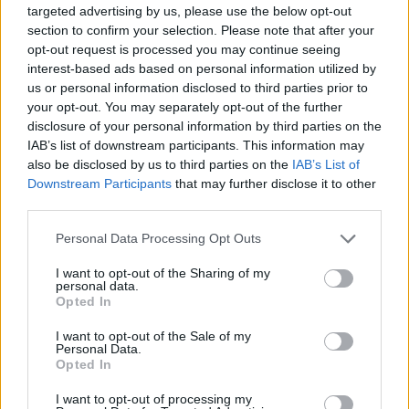
βαθμό τα προβλήματα των ελλείψεων. Ήδη για το
targeted advertising by us, please use the below opt-out
section to confirm your selection. Please note that after your
Νοσοκομείο Σπάρτης έχουν εγκριθεί δυο μόνιμες
opt-out request is processed you may continue seeing
θέσεις ιατρών (καθώς και μια για την Μονάδα των
interest-based ads based on personal information utilized by
Μολάων), μια μόνιμη θέση φαρμακοποιού, ενώ
us or personal information disclosed to third parties prior to
your opt-out. You may separately opt-out of the further
σύντομα ενεργοποιούνται πέντε θέσεις νοσηλευτών
disclosure of your personal information by third parties on the
απ την προκήρυξη 5Κ/2015, ανεξάρτητα από τις
IAB’s list of downstream participants. This information may
θέσεις επικουρικού προσωπικού που έχουν εγκριθεί
also be disclosed by us to third parties on the
IAB’s List of
Downstream Participants
that may further disclose it to other
τόσο για την Σπάρτη όσο και για τους Μολάους».
third parties.
Μέσα στις επόμενες μέρες, ο κ. Αραχωβίτης
Personal Data Processing Opt Outs
αναμένεται να πραγματοποιήσει αντίστοιχη
I want to opt-out of the Sharing of my
επίσκεψη και στην Νοσηλευτική Μονάδα
personal data.
Opted In
Μολάων.
I want to opt-out of the Sale of my
Personal Data.
Opted In
I want to opt-out of processing my