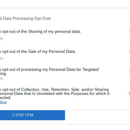
«Ερευνητικό Ίδρυμα Prolepsis»,
έξι στους δέκα
αν πρόσβαση σε τροφή επαρκούς ποιότητας.
l Data Processing Opt Outs
5
το 53% των οικογενειών των μαθητών
α και το 21% πλήττονται από πείνα
.»
o opt-out of the Sharing of my personal data.
In
εικνύει ότι οι ευρωπαϊκές ενισχύσεις για παροχή
ακτοκομικών προϊόντων στα σχολεία της Ελλάδας
o opt-out of the Sale of my Personal Data.
τιμετώπιση του υποσιτισμού των παιδιών στην
In
 τα τελευταία χρόνια ανθρωπιστική κρίση. Πρέπει
to opt-out of processing my Personal Data for Targeted
ing.
ι η εξάλειψη του υποσιτισμού στα σχολεία δεν
In
ιδιών τίθεται σε κίνδυνο.
»
o opt-out of Collection, Use, Retention, Sale, and/or Sharing
ersonal Data that Is Unrelated with the Purposes for which it
υτό λοιπόν που πρέπει να γίνει είναι να βγάλει η
lected.
Out
 να σταματήσει η μερκελική λιτότητα και η
μάλιστα της κρίσιμης κατάστασης που προκαλεί
CONFIRM