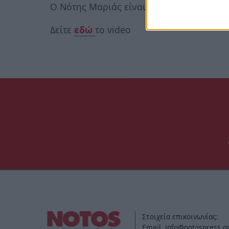
O Νότης Μαριάς είναι
ανεξάρτητος
βουλε
Δείτε
εδώ
το video
Στοιχεία επικοινωνίας:
Email. info@notospress.g