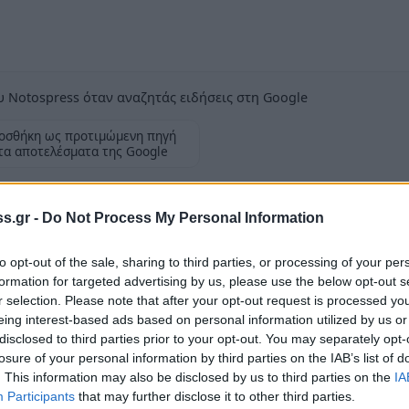
 Notospress όταν αναζητάς ειδήσεις στη Google
οσθήκη ως προτιμώμενη πηγή
τα αποτελέσματα της Google
ση στο πρόβλημα του υποσιτισμού των παιδιών
s.gr -
Do Not Process My Personal Information
to opt-out of the sale, sharing to third parties, or processing of your per
formation for targeted advertising by us, please use the below opt-out s
r selection. Please note that after your opt-out request is processed y
ν αναφέρθηκε μιλώντας στις 7/3/2016 στην
eing interest-based ads based on personal information utilized by us or
υ στο Στρασβούργο ο Ανεξάρτητος
disclosed to third parties prior to your opt-out. You may separately opt-
losure of your personal information by third parties on the IAB’s list of
. This information may also be disclosed by us to third parties on the
IA
επισήμανε ότι
«ο υποσιτισμός στην Ελλάδα έχει
Participants
that may further disclose it to other third parties.