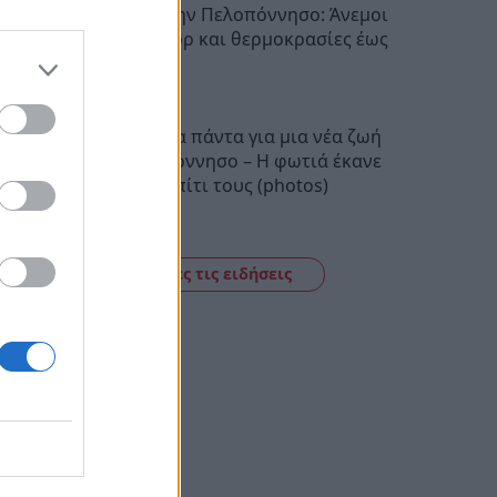
Ο καιρός στην Πελοπόννησο: Άνεμοι
έως 5 μποφόρ και θερμοκρασίες έως
38 βαθμούς
22:28
Πούλησαν τα πάντα για μια νέα ζωή
στην Πελοπόννησο – Η φωτιά έκανε
στάχτη το σπίτι τους (photos)
22:06
Δείτε όλες τις ειδήσεις