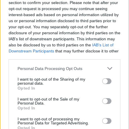
section to confirm your selection. Please note that after your
πρόβλημα μόνιμης κάλυψης αναγκών σε
opt-out request is processed you may continue seeing
νοσηλευτικό προσωπικό. Συγκεκριμένα, οι
interest-based ads based on personal information utilized by
ανάγκες αυτές καλύπτονται προσωρινά από
us or personal information disclosed to third parties prior to
your opt-out. You may separately opt-out of the further
συμβασιούχους ΚΕΕΛΠΝΟ. Υπενθυμίζουμε ότι
disclosure of your personal information by third parties on the
χωρίς την υπογραφή των ανώτερων συμβάσεων
IAB’s list of downstream participants. This information may
αρχικά τον Δεκέμβριο 2014 και ύστερα με την
also be disclosed by us to third parties on the
IAB’s List of
Downstream Participants
that may further disclose it to other
ανανέωση τους, οι παθολογικές και
third parties.
χειρουργικές κλινικές θα είχαν οδηγηθεί στην
Personal Data Processing Opt Outs
πλήρη αναστολή.
I want to opt-out of the Sharing of my
Στην παραπάνω εικόνα προστίθεται και το
personal data.
Opted In
πρόβλημα της έλλειψης ειδικευόμενων ιατρών
καθώς και διοικητικού προσωπικού κάτι που
I want to opt-out of the Sale of my
Personal Data.
υποβαθμίζει ακόμα περισσότερο τη λειτουργία
Opted In
των μονάδων υγείας στη Λακωνία.
I want to opt-out of processing my
Personal Data for Targeted Advertising.
Αποτέλεσμα όλων των παραπάνω είναι να
Opted In