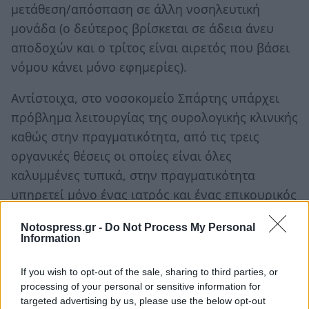
μετάθεση/απόσπαση σε άλλη νοσηλευτική
μονάδα (ο δεύτερος βρίσκεται σε άδεια άνευ
αποδοχών και ο τρίτος είναι αιρετός που βάσει
νόμου κάνει μόνο εφημερίες).
Αντίστοιχα, στο νοσοκομείο Σπάρτης υπάρχει
πρόβλημα λειτουργίας της ουρολογικής κλινικής
καθώς στην πραγματικότητα, από τις τρεις
οργανικές θέσεις οι οποίες είναι όλες
καλυμμένες τυπικά, στην πραγματικότητα
υπηρετεί μόνο ένας ιατρός και ένας επικουρικός
ιατρός (ο δεύτερος είναι αποσπασμένος σε
Notospress.gr -
Do Not Process My Personal
νοσοκομείο της Αττικής ενώ ο τρίτος βρίσκεται
Information
σε μακροχρόνια αναρρωτική άδεια).
If you wish to opt-out of the sale, sharing to third parties, or
Ακόμα, τόσο τα νοσοκομεία όσο και τα κέντρα
processing of your personal or sensitive information for
υγείας του νομού αντιμετωπίζουν σοβαρότατο
targeted advertising by us, please use the below opt-out