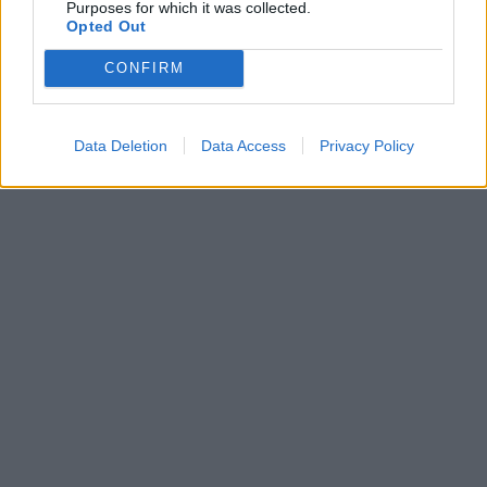
Purposes for which it was collected.
του Παραρτήματος ΙΚΑ – ΕΤΑΜ Νεάπολης;
Opted Out
2. Εξετάζεται η ανάκληση της συγκεκριμένης
CONFIRM
απόφασης;»
Data Deletion
Data Access
Privacy Policy