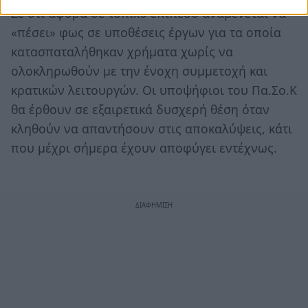
Σε ότι αφορά σε τοπικό επίπεδο αναμένεται να
«πέσει» φως σε υποθέσεις έργων για τα οποία
κατασπαταλήθηκαν χρήματα χωρίς να
ολοκληρωθούν με την ένοχη συμμετοχή και
κρατικών λειτουργών. Οι υποψήφιοι του Πα.Σο.Κ
θα έρθουν σε εξαιρετικά δυσχερή θέση όταν
κληθούν να απαντήσουν στις αποκαλύψεις, κάτι
που μέχρι σήμερα έχουν αποφύγει εντέχνως.