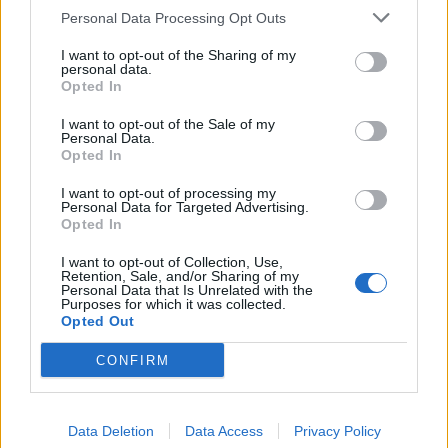
Personal Data Processing Opt Outs
Πάντως δεν είναι εύκολο το έργο για έναν
I want to opt-out of the Sharing of my
επιπρόσθετο λόγο. Η διαπλοκή και η διαφθορά
personal data.
Opted In
στον δημόσιο τομέα ενδέχεται να φθάνει μέχρι
τα χρόνια διακυβέρνησης από τη Νέα
I want to opt-out of the Sale of my
Personal Data.
Δημοκρατία. Όταν δηλαδή «σηκώνεις» μια πέτρα
Opted In
σκανδάλου πρέπει να είσαι προετοιμασμένος να
I want to opt-out of processing my
δείς κάτω απ’ αυτήν όχι μόνο πράσινα αλλά και
Personal Data for Targeted Advertising.
Opted In
γαλάζια σκουλήκια.
I want to opt-out of Collection, Use,
Retention, Sale, and/or Sharing of my
Ο Μενέλαος Δασκαλάκης, που κατά κάποιες
Personal Data that Is Unrelated with the
Purposes for which it was collected.
ασθενείς φήμες ενδέχεται να είναι υποψήφιος
Opted Out
στη Λακωνία, έχει αναλάβει αυτό το έργο έτσι
CONFIRM
ώστε τους επόμενους μήνες η ελληνική
κοινωνία να ασχολείται με τα «πράσινα
σκάνδαλα» οδεύοντας προς εκλογές.
Data Deletion
Data Access
Privacy Policy