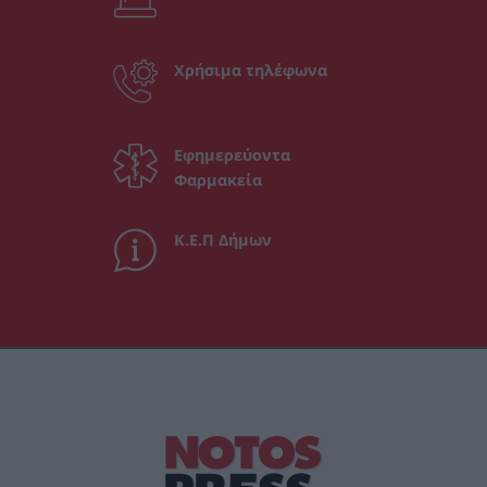
Χρήσιμα τηλέφωνα
Εφημερεύοντα
Φαρμακεία
Κ.Ε.Π Δήμων