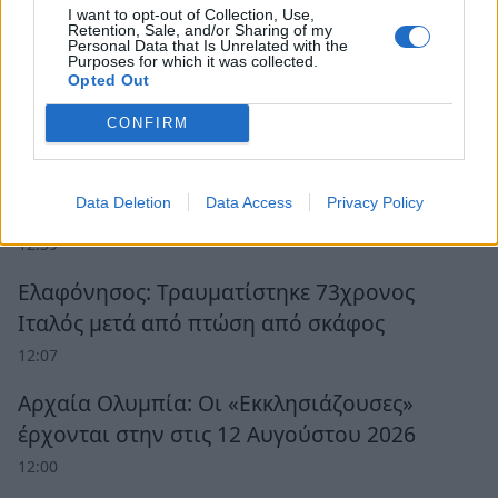
I want to opt-out of Collection, Use,
Retention, Sale, and/or Sharing of my
Personal Data that Is Unrelated with the
Purposes for which it was collected.
Opted Out
Ροή Ειδήσεων
CONFIRM
Η νέα σεζόν του φθινοπώρου, εκλογές
Data Deletion
Data Access
Privacy Policy
«πρέπει» και «δεν πρέπει»
12:39
Ελαφόνησος: Τραυματίστηκε 73χρονος
Ιταλός μετά από πτώση από σκάφος
12:07
Αρχαία Ολυμπία: Οι «Εκκλησιάζουσες»
έρχονται στην στις 12 Αυγούστου 2026
12:00