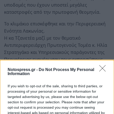
υποδομές που έχουν υποστεί μεγάλες
καταστροφές από την πρωτοφανή θεομηνία.
Το κλιμάκιο επισκέφθηκε και την Περιφερειακή
Ενότητα Λακωνίας.
Η κα Τζανετέα μαζί με τον θεματικό
Αντιπεριφερειάρχη Πρωτογενούς Τομέα κ. Ηλία
Στρατηγάκο και Υπηρεσιακούς παράγοντες της
Περιφέρειας ενημέρωσαν τους εκπροσώπους
των πολιτικών φορέων για το μέγεθος της
Notospress.gr -
Do Not Process My Personal
καταστροφής που έχει υποστεί η ΠΕ Λακωνίας
Information
όσον αφορά τις υποδομές (εθνικό,
If you wish to opt-out of the sale, sharing to third parties, or
επαρχιακό,δημοτικό δίκτυο, αγροτική οδοποιία)
processing of your personal or sensitive information for
, αγροτικές καλλιέργειες, δίκτυα ύδρευσης και
targeted advertising by us, please use the below opt-out
αποχέτευσης,ιδιοκτησίες πολιτών, επιχειρήσεις,
section to confirm your selection. Please note that after your
opt-out request is processed you may continue seeing
απώλειες σε φυτικό και ζωϊκό κεφάλαιο,
interest-based ads based on personal information utilized by