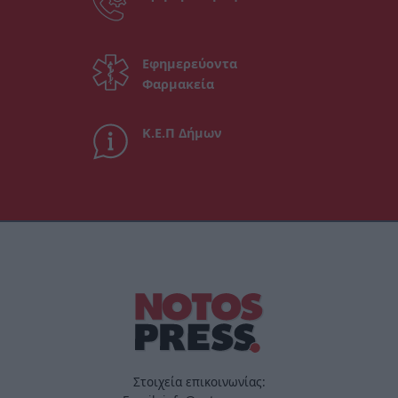
Εφημερεύοντα
Φαρμακεία
Κ.Ε.Π Δήμων
Στοιχεία επικοινωνίας: