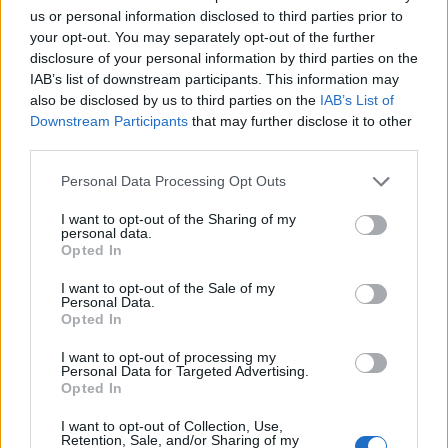
μελισσοκομοία. Η Αντιπεριφερειάρχης τόνισε
us or personal information disclosed to third parties prior to
οτι είναι επιτακτική ανάγκη να γίνει άμεση
your opt-out. You may separately opt-out of the further
disclosure of your personal information by third parties on the
αποκατάσταση των ζημιών εν όψει του χειμώνα
IAB’s list of downstream participants. This information may
και της έναρξης της συγκομιδής των αγροτικών
also be disclosed by us to third parties on the
IAB’s List of
προϊόντων.
Downstream Participants
that may further disclose it to other
third parties.
Personal Data Processing Opt Outs
I want to opt-out of the Sharing of my
personal data.
Opted In
I want to opt-out of the Sale of my
Personal Data.
Opted In
I want to opt-out of processing my
Personal Data for Targeted Advertising.
Opted In
I want to opt-out of Collection, Use,
Retention, Sale, and/or Sharing of my