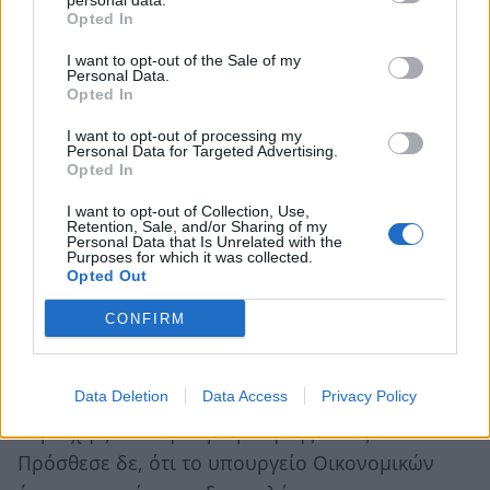
personal data.
Opted In
I want to opt-out of the Sale of my
Personal Data.
Opted In
I want to opt-out of processing my
Personal Data for Targeted Advertising.
Opted In
I want to opt-out of Collection, Use,
Retention, Sale, and/or Sharing of my
Personal Data that Is Unrelated with the
Ο κ. Κουρουμπλής ανέφερε στη σύσκεψη, και
Purposes for which it was collected.
επανέλαβε σε δηλώσεις του στα ΜΜΕ, ότι σε
Opted Out
πρώτη προτεραιότητα τίθεται η ενίσχυση των
CONFIRM
ΟΤΑ για την αποκατάσταση των αγροτικών
δρόμων -για την οποία ζητήθηκε η συνδρομή
Data Deletion
Data Access
Privacy Policy
του στρατού -, καθώς αυτή την περίοδο στην
περιοχή ξεκινά η συγκομιδή της ελιάς.
Πρόσθεσε δε, ότι το υπουργείο Οικονομικών