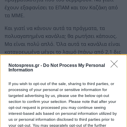
έχουν εξαφανίσει το ΕΠΑΜ και τον Καζάκη από
τα ΜΜΕ.
Και γιατί να κάνουν αυτά τα πράγματα, τα
πολυαγαπημένα κανάλια; θα ρωτήσει κάποιος.
Μα είναι πολύ απλό. Όλα αυτά τα κανάλια είναι
καταχρεωμένα μέχρι το λαιμό (πάνω από 2,1 δις
ευρώ είναι τα συνολικά χρέη των συστημικών
Notospress.gr -
Do Not Process My Personal
ΜΜΕ). Επιζούν με τραπεζικά ομολογιακά δάνεια,
Information
δηλαδή θαλασσοδάνεια, για να μπορούν να
βγάζουν στο γυαλί τους πολιτικούς και τους
If you wish to opt-out of the sale, sharing to third parties, or
processing of your personal or sensitive information for
δημοσιογράφους, που αυτοί επιλέγουν. Δηλαδή,
targeted advertising by us, please use the below opt-out
τους ακριβοπληρωμένους επαγγελματίες
section to confirm your selection. Please note that after your
προπαγανδιστές και ψεύτες. Επίσης, παίρνουν
opt-out request is processed you may continue seeing
interest-based ads based on personal information utilized by
ένα σωρό πανάκριβες και ανούσιες διαφημίσεις
us or personal information disclosed to third parties prior to
από τις τράπεζες, λες και τρέχουν τα λεφτά από
your opt-out. You may separately opt-out of the further