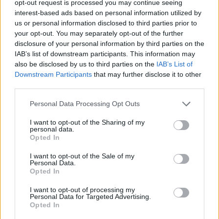
opt-out request is processed you may continue seeing
interest-based ads based on personal information utilized by
Τον ΑΣΕΕ ΑΜΥΚΛΩΝ Αγροτικό Συνεταιρισμό
us or personal information disclosed to third parties prior to
Επεξεργασίας Εσπεριδοειδών Αμυκλών Σπάρτης
your opt-out. You may separately opt-out of the further
disclosure of your personal information by third parties on the
όπου ο Πρόεδρος κ. Σ. Παπαδάκος έκανε εκτενή
IAB’s list of downstream participants. This information may
ενημέρωση για τα προβλήματα που
also be disclosed by us to third parties on the
IAB’s List of
αντιμετωπίζουν οι πορτοκαλοπαραγωγοί στην
Downstream Participants
that may further disclose it to other
third parties.
καλλιέργεια ,στις συνθήκες και στις προοπτικές
διάθεσης του καρπού.
Personal Data Processing Opt Outs
Αυτό που τονίστηκε εντόνως από τους
I want to opt-out of the Sharing of my
εκπροσώπους και των δύο συνεταιρισμών είναι
personal data.
Opted In
πως ο αγροτικός κόσμος θα οδηγηθεί σε πλήρη
αδυναμία να ανταποκριθεί στις υπερβολικές και
I want to opt-out of the Sale of my
Personal Data.
άδικες φορολογικές επιβαρύνσεις που
Opted In
επιβάλλει η κυβέρνηση ΣΥΡΙΖΑ_ΑΝΕΛ ίσως
I want to opt-out of processing my
οδηγώντας πολλούς μικρό- μεσαίους αγρότες
Personal Data for Targeted Advertising.
Opted In
στην απόλυτη οικονομική καταστροφή.