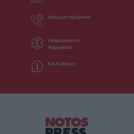
Χρήσιμα τηλέφωνα
Εφημερεύοντα
Φαρμακεία
Κ.Ε.Π Δήμων