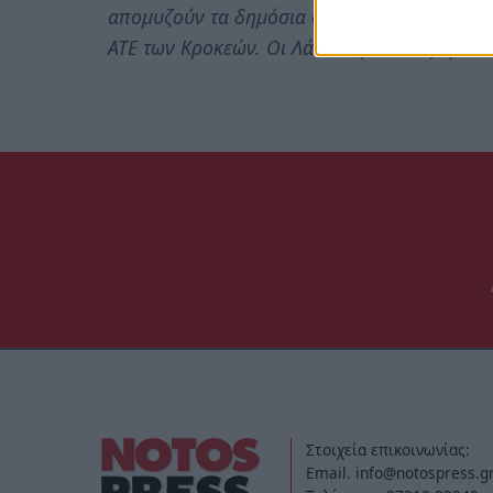
απομυζούν τα δημόσια οικονομικά και αυξά
ΑΤΕ των Κροκεών. Οι Λάκωνες πολίτες κρίνο
Στοιχεία επικοινωνίας:
Email. info@notospress.g