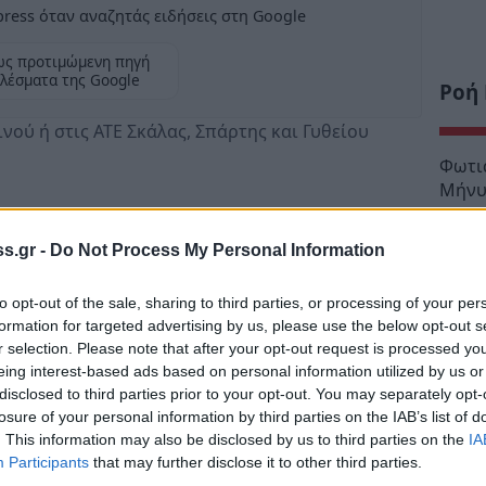
ress όταν αναζητάς ειδήσεις στη Google
ως προτιμώμενη πηγή
λέσματα της Google
Ροή
νού ή στις ΑΤΕ Σκάλας, Σπάρτης και Γυθείου
Φωτιά
Μήνυμ
17:28
s.gr -
Do Not Process My Personal Information
Μυστρ
 Γενικής Συνέλευσης του Αγροτικού
55χρο
λείσιμο του υποκαταστήματος της Αγροτικής
to opt-out of the sale, sharing to third parties, or processing of your per
Αφέθ
ίας κ.Θανάσης Δαβάκης και Γρηγόρης
formation for targeted advertising by us, please use the below opt-out s
14:21
r selection. Please note that after your opt-out request is processed y
eing interest-based ads based on personal information utilized by us or
Σπάρ
disclosed to third parties prior to your opt-out. You may separately opt-
ρώτηση που κατέθεσε έλαβε απάντηση από το
14:12
losure of your personal information by third parties on the IAB’s list of
ραφο της Διοίκησης της ΑΤΕ. Στην απάντηση
. This information may also be disclosed by us to third parties on the
IA
Σπάρτ
μα καταργείται στα πλαίσια της περικοπής
Participants
that may further disclose it to other third parties.
κάννα