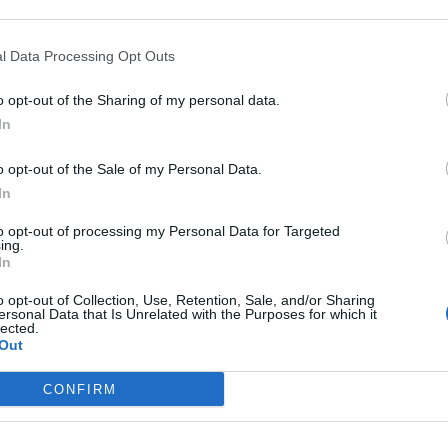
ρό όγκο εργασιών του. Το κοινό, σύμφωνα με
Συνε
αταστήματα της ΑΤΕ σε Σκάλα, Σπάρτη και
13:04
l Data Processing Opt Outs
στις Κροκεές. Η εγγύτητα άλλων
Αίγιο
αταργησή του, σύμφωνα πάντα με την
λεωφ
o opt-out of the Sharing of my personal data.
τολάκο.
καρδι
In
12:47
 με το θέμα έκανε την ακόλουθη δήλωση:
o opt-out of the Sale of my Personal Data.
λευσης του Αγροτικού Συνεταιρισμού Κροκεών,
In
Δ
γωνίας, αλλά και πικρίας, της τοπικής κοινωνίας
to opt-out of processing my Personal Data for Targeted
ing.
πόφαση, στη σειρά τόσων άλλων, που εδώ και δυο
In
αι δημιουργούν συνθήκες ερήμωσης και
o opt-out of Collection, Use, Retention, Sale, and/or Sharing
 νότου.
ersonal Data that Is Unrelated with the Purposes for which it
lected.
Out
ι περίτρανα τα όσα και εμείς μέσα στη Βουλή
κό συνάμα το ότι αυτή η Κυβέρνηση «αντί να
CONFIRM
 άλλα λόγια αντί οι κυβερνώντες να προβούν
α με την κατάργηση μεγάλων Οργανισμών που