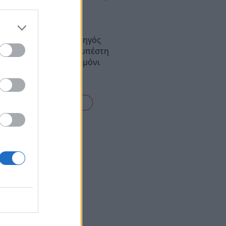
λήφθη 68χρονος
: Νεκρός 52χρονος οδηγός
ορείου – Φέρεται να υπέστη
ακό επεισόδιο στο τιμόνι
είτε όλες τις ειδήσεις