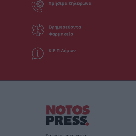
Χρήσιμα τηλέφωνα
Εφημερεύοντα
Φαρμακεία
Κ.Ε.Π Δήμων
Στοιχεία επικοινωνίας: