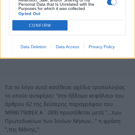
Retention, Sale, and/or Sharing of my
Personal Data that Is Unrelated with the
Purposes for which it was collected.
Opted Out
CONFIRM
Data Deletion
Data Access
Privacy Policy
Για το λόγο αυτό κατέθεσε σχέδιο τροπολογίας
το οποίο αναφέρει: "στο έβδομο κεφάλαιο του
άρθρου 62 της δεύτερης παραγράφου του
Ν998/79(ΦΕΚ Α ´ 289) προστίθεται μετά "...των
Πρωτοδικείων των Ιονίων Νήσων..." η φράση
",της Μάνης,".