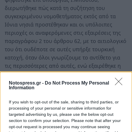
διερωτήθηκε πώς κατά τη συζήτηση του
συγκεκριμένου νομοθετήματος εκτός από τα
Ιόνια νησιά προστέθηκαν και οι υπόλοιπες
περιοχές οι αναφερόμενες στις εξαιρέσεις της
παραγράφου 2 του άρθρου 62, με το αιτιολογικό
του ότι ουδέποτε σε αυτές υπήρξε τουρκική
κατοχή, όταν όλοι γνωρίζουμε το αντίθετο για
τις περισσότερες από αυτές, ενώ εξαιρέθηκε η
περιοχή της Μάνης, που αποτελεί εμβληματική
περίπτωση αυτόνομης περιοχής, χωρίς ίχνος
Notospress.gr -
Do Not Process My Personal
Information
Τουρκικής κατοχής, με συγκεκριμένα
χαρακτηριστικά. "Αποτελεί αυθαιρεσία του
If you wish to opt-out of the sale, sharing to third parties, or
νεώτερου ελληνικού κράτους το γεγονός αυτό
processing of your personal or sensitive information for
και μιας και μιλάμε για τα αυθαίρετα, αυτή
targeted advertising by us, please use the below opt-out
section to confirm your selection. Please note that after your
πρέπει τώρα να διορθωθεί", είπε
opt-out request is processed you may continue seeing
χαρακτηριστικά ο κ. Δαβάκης.