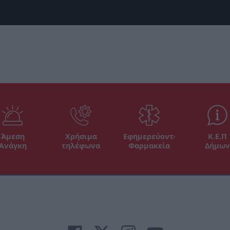
Άμεση
Χρήσιμα
Εφημερεύοντα
Κ.Ε.Π
Ανάγκη
τηλέφωνα
Φαρμακεία
Δήμων