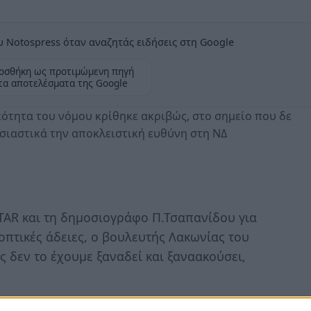
 Notospress όταν αναζητάς ειδήσεις στη Google
οσθήκη ως προτιμώμενη πηγή
τα αποτελέσματα της Google
κότητα του νόμου κρίθηκε ακριβώς, στο σημείο που δε
σιαστικά την αποκλειστική ευθύνη στη ΝΔ
TAR και τη δημοσιογράφο Π.Τσαπανίδου για
εοπτικές άδειες, ο βουλευτής Λακωνίας του
ς δεν το έχουμε ξαναδεί και ξαναακούσει,
θεί ήδη ότι το καθεστώς ανομίας που επικρατούσε