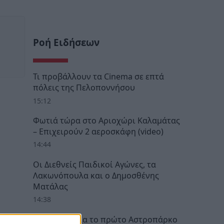
Ροή Ειδήσεων
Τι προβάλλουν τα Cinema σε επτά
πόλεις της Πελοποννήσου
15:12
Φωτιά τώρα στο Αριοχώρι Καλαμάτας
– Επιχειρούν 2 αεροσκάφη (video)
14:44
Οι Διεθνείς Παιδικοί Αγώνες, τα
Λακωνόπουλα και ο Δημοσθένης
Ματάλας
14:38
Στη Μεσσηνία το πρώτο Αστροπάρκο