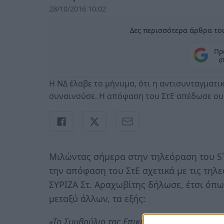
28/10/2016 10:02
Δες περισσότερα άρθρα του
Πρ
σ
Η ΝΔ έλαβε το μήνυμα, ότι η αντισυνταγματι
συναινούσε. Η απόφαση του ΣτΕ απέδωσε ου
Μιλώντας σήμερα στην τηλεόραση του S
την απόφαση του ΣτΕ σχετικά με τις τηλ
ΣΥΡΙΖΑ Στ. Αραχωβίτης δήλωσε, έτσι όπω
μεταξύ άλλων, τα εξής:
«Το Συμβούλιο της Επικρατείας έχει αποφαν