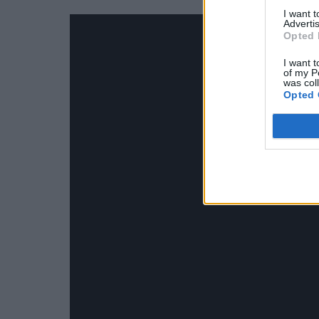
I want 
Advertis
Opted 
I want t
of my P
was col
Opted 