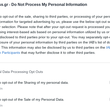
s.gr -
Do Not Process My Personal Information
ναι αντισυνταγματικό. Αυτό που αμφισβητεί επί
ακεί το ΕΣΡ. Κι εδώ μπαίνει το εύλογο ερώτημα:Με
to opt-out of the sale, sharing to third parties, or processing of your per
μη το Συμβούλιο;
formation for targeted advertising by us, please use the below opt-out s
r selection. Please note that after your opt-out request is processed y
τις επανηλειμμένες προσπάθειές μας, να
eing interest-based ads based on personal information utilized by us or
υνεχίσει να ταυτίζεται με τη διαπλοκή και να
disclosed to third parties prior to your opt-out. You may separately opt-
losure of your personal information by third parties on the IAB’s list of
θα βάλουμε, είτε αρέσει στη διαπλοκή είτε όχι.
. This information may also be disclosed by us to third parties on the
IA
Participants
that may further disclose it to other third parties.
αίωση προσωρινής άδειας λειτουργίας για τα
Ρ, θα έχει την αρμοδιότητα να προτείνει, με
τον αριθμό των τηλεοπτικών αδειών Αλλά έπρεπε
l Data Processing Opt Outs
συναινέσει η αξιωματική αντιπολίτευση, και δια
η συγκρότηση του Ε.Σ.Ρ;
o opt-out of the Sharing of my personal data.
In
συνταγματικότητα του νόμου κρίθηκε ακριβώς, στο
ση του ΣτΕ απέδωσε ουσιαστικά την αποκλειστική
o opt-out of the Sale of my Personal Data.
In