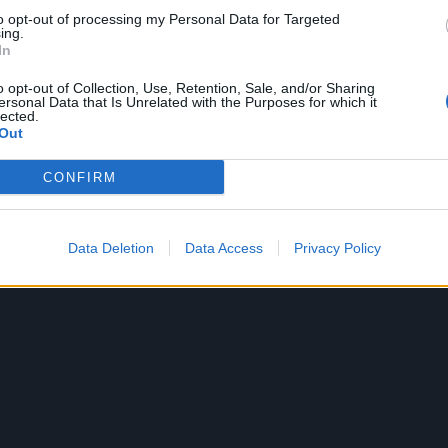
to opt-out of processing my Personal Data for Targeted
ing.
In
o opt-out of Collection, Use, Retention, Sale, and/or Sharing
ersonal Data that Is Unrelated with the Purposes for which it
lected.
Out
CONFIRM
Data Deletion
Data Access
Privacy Policy