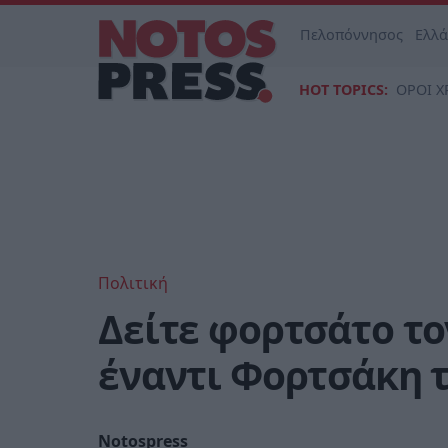
Πελοπόννησος
Ελλ
HOT TOPICS:
ΟΡΟΙ Χ
Πολιτική
Δείτε φορτσάτο το
έναντι Φορτσάκη τ
Notospress