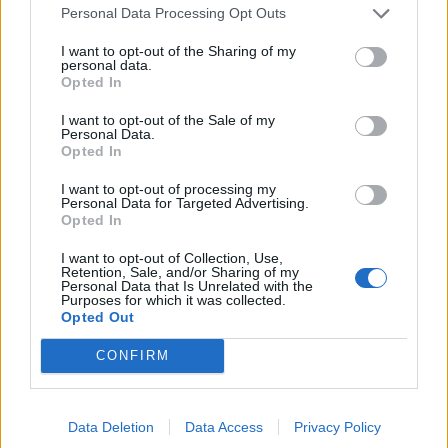
Personal Data Processing Opt Outs
I want to opt-out of the Sharing of my
Θα προηγηθεί επιμνημόσυνη δέηση και τρισάγιο
personal data.
Opted In
στην τρύπα τού Ταράτσα στις 14.00.
I want to opt-out of the Sale of my
Διοργανωτές:
Personal Data.
Opted In
- Επιτροπή Μνήμης & Τιμής Θυμάτων Τρύπας
του Ταράτσα
I want to opt-out of processing my
Personal Data for Targeted Advertising.
- Πατριωτικός Σύνδεσμος Λακωνίας
Opted In
I want to opt-out of Collection, Use,
Είσοδος ελεύθερη
Retention, Sale, and/or Sharing of my
Personal Data that Is Unrelated with the
Purposes for which it was collected.
Opted Out
CONFIRM
Data Deletion
Data Access
Privacy Policy