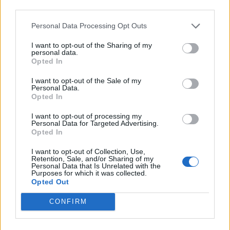
third parties.
νόμο 4336/2015 (ΦΕΚ 94 Α’ σελ. 1016), που λέει
ότι καμία κυβέρνηση από εκεί και πέρα δεν
Personal Data Processing Opt Outs
πρόκειται να φέρει ένα νόμο στη βουλή, χωρίς
I want to opt-out of the Sharing of my
personal data.
την έγκριση των «θεσμών». Εθελούσια κατοχή
Opted In
δηλαδή.
I want to opt-out of the Sale of my
Personal Data.
Σκεφτείτε το λίγο, σας παρακαλώ. «Μην κάνετε
Opted In
πράγματα χωρίς να ρωτάτε». Δεν τρελαίνεστε
I want to opt-out of processing my
και μόνο που το ακούτε; Αυτό είναι που
Personal Data for Targeted Advertising.
Opted In
ονειρευόμαστε για εμάς και τα παιδιά μας; Να
είμαστε αιωνίως δούλοι των γερμανών και των
I want to opt-out of Collection, Use,
Retention, Sale, and/or Sharing of my
τραπεζιτών, χωρίς Πατρίδα, πνιγμένοι στη
Personal Data that Is Unrelated with the
Purposes for which it was collected.
φτώχεια, τη δυστυχία και το θάνατο; Γιατί
Opted Out
ξεσηκώθηκαν οι πρόγονοί μας το 1821; Γιατί
CONFIRM
έχυσαν το αίμα τους οι παππούδες μας το ’40;
Γιατί είχαμε τόσα θύματα από τη ναζιστική