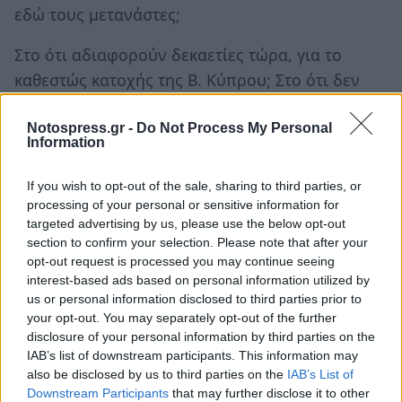
εδώ τους μετανάστες;
Στο ότι αδιαφορούν δεκαετίες τώρα, για το
καθεστώς κατοχής της Β. Κύπρου; Στο ότι δεν
τους καίγεται καρφί για τα Ίμια; Στο ότι δεν
έχουν κάνει τίποτα για τις 2.500 παραβιάσεις
Notospress.gr -
Do Not Process My Personal
Information
ετησίως, των συνόρων μας από την Τουρκία;
Στο ότι ζητούν συνεχώς μείωση μισθών,
If you wish to opt-out of the sale, sharing to third parties, or
συντάξεων, εισοδημάτων, νοσοκομείων,
processing of your personal or sensitive information for
targeted advertising by us, please use the below opt-out
σχολείων; Στο ότι ζητούν συνεχώς αύξηση
section to confirm your selection. Please note that after your
φόρων, χαρατσιών, ξεπουλήματος,
opt-out request is processed you may continue seeing
πλειστηριασμών;
interest-based ads based on personal information utilized by
us or personal information disclosed to third parties prior to
your opt-out. You may separately opt-out of the further
Η Μέρκελ, τη δουλειά της κάνει. Στο κάτω κάτω
disclosure of your personal information by third parties on the
της γραφής, παραμονή Δεκαπενταύγουστου
IAB’s list of downstream participants. This information may
2015, όλα σχεδόν τα κόμματα της βουλής
also be disclosed by us to third parties on the
IAB’s List of
Downstream Participants
that may further disclose it to other
(ΣΥΡΙΖΑ, ΑΝΕΛ. ΝΔ, ΠΑΣΟΚ, Ποτάμι) ψήφισαν το