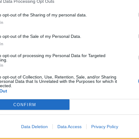
l Data Processing Opt Outs
 αυτό να μπορεί να ανταπεξέλθει στο ολοένα
o opt-out of the Sharing of my personal data.
ων της Σπάρτης. Εάν τηρείτο το πρωτόκολλο
In
ευαζόταν ένα κτήριο, με λιγότερα χρήματα ίσως,
o opt-out of the Sale of my Personal Data.
In
.Ν, το οποίο έχει και την ευθύνη ολοκλήρωσης
to opt-out of processing my Personal Data for Targeted
τητικής Εστίας συνολικής χωρητικότητας περίπου
ing.
να και δίκλινα δωμάτια, που θα παρείχαν στους
In
που απαιτεί η σύγχρονη εκπαίδευση και
o opt-out of Collection, Use, Retention, Sale, and/or Sharing
ersonal Data that Is Unrelated with the Purposes for which it
α με internet, μικρή εγκατάσταση κουζίνας σε
lected.
 και τους διδάσκοντες, σύγχρονες αίθουσες
Out
CONFIRM
χθέντα του Ε.Ι.Ν, ότι θα κατασκευάζονταν και
 μπορούσαν να φιλοξενήσουν εκδηλώσεις
πάρτης και της Λακωνίας γενικότερα.
Data Deletion
Data Access
Privacy Policy