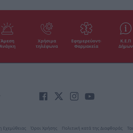
Άμεση
Χρήσιμα
Εφημερεύοντα
Κ.Ε.Π
Ανάγκη
τηλέφωνα
Φαρμακεία
Δήμων
r
η Εχεμύθειας
Όροι Χρήσης
Πολιτική κατά της Διαφθοράς
Τα