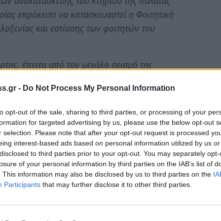
σιών ανακατασκευής του κτηρίου της παλαιάς
οίας επρόκειτο να κατασκευαστεί η Φοιτητική
ιλοξενίας και εστίασης των φοιτητών του
ρτης, έπειτα από τον μεγάλο σεισμό της
ε σε ερειπιώδη κατάσταση για περισσότερα από
s.gr -
Do Not Process My Personal Information
πάρχοντος κτηρίου είχε καταπέσει, εξαιτίας του
σηνία, και υπό τον κίνδυνο γενικότερης
to opt-out of the sale, sharing to third parties, or processing of your per
λή κατεδάφισης του.
formation for targeted advertising by us, please use the below opt-out s
r selection. Please note that after your opt-out request is processed y
ατασκευής του κτηρίου και για τον λόγο αυτό
eing interest-based ads based on personal information utilized by us or
disclosed to third parties prior to your opt-out. You may separately opt-
ης στον «σκελετό» του κτηρίου, η οποία και
losure of your personal information by third parties on the IAB’s list of
ε το Ε.Ι.Ν αποφάσισε να προχωρήσει στη Β’
. This information may also be disclosed by us to third parties on the
IA
, συνολικής αξίας περίπου οκτώ εκατομμυρίων
Participants
that may further disclose it to other third parties.
της κατεδάφισης του κτηρίου, επετεύχθη η αύξηση