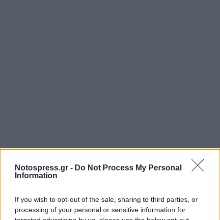
Notospress.gr -
Do Not Process My Personal
Information
If you wish to opt-out of the sale, sharing to third parties, or
Η αισχρή προπαγάνδα της κυβέρνησης, των
processing of your personal or sensitive information for
targeted advertising by us, please use the below opt-out