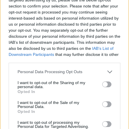
κεφαλαιοκρατών, και συνολικά των αστικών
section to confirm your selection. Please note that after your
κομμάτων ότι έτσι σώζεται η πατρίδα δεν πρέπει να
opt-out request is processed you may continue seeing
ξεγελάσει κανέναν και καμιά.
interest-based ads based on personal information utilized by
us or personal information disclosed to third parties prior to
your opt-out. You may separately opt-out of the further
Σώζουν όσο μπορούν τα κέρδη τους, προετοιμάζουν
disclosure of your personal information by third parties on the
το έδαφος για να βγάζουν κέρδη τις επόμενες
IAB’s list of downstream participants. This information may
10ετίες. Χρησιμοποιούν κάθε μέσο από την ωμή
also be disclosed by us to third parties on the
IAB’s List of
Downstream Participants
that may further disclose it to other
κρατική και παρακρατική βία έως την δημιουργία
third parties.
νέων πολιτικών κομμάτων για να διατηρήσουν την
εξουσία τους και την άγρια εκμετάλλευση του λαού.
Personal Data Processing Opt Outs
I want to opt-out of the Sharing of my
Τους απαντάμε:
personal data.
Opted In
ΚΑΜΙΑ ΘΥΣΙΑ ΓΙΑ ΤΗΝ ΠΛΟΥΤΟΚΡΑΤΙΑ
ΚΑΤΩ ΤΑ ΚΟΜΜΑΤΑ ΤΟΥ ΚΕΦΑΛΑΙΟΥ
I want to opt-out of the Sale of my
Personal Data.
ΕΞΟΔΟΣ ΑΠΟ ΤΗΝ Ε.Ε ΜΕ ΛΑΪΚΗ ΣΥΜΜΑΧΙΑ
Opted In
Μέσω των σωματείων μας, των επιτροπών αγώνα,
I want to opt-out of processing my
Personal Data for Targeted Advertising.