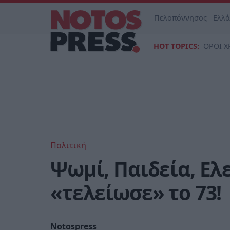
Πελοπόννησος
Ελλ
HOT TOPICS:
ΟΡΟΙ Χ
Πολιτική
Ψωμί, Παιδεία, Ελ
«τελείωσε» το 73!
Notospress