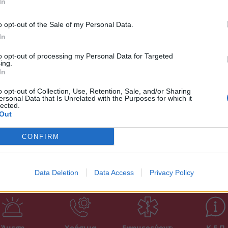
ιτικής και πολιτειακής κατάστασης στην
In
ηκε» στην Ελλάδα της Μεταπολίτευσης.
o opt-out of the Sale of my Personal Data.
ν των Κυβερνήσεων στις οποίες δυστυχώς
In
 Πολυτεχνείου.
to opt-out of processing my Personal Data for Targeted
ing.
ύλλογος «Ο Πλήθων» δείχνει ότι πίσω από το
In
είου είναι το παγκόσμιο κι ευρωπαϊκό
o opt-out of Collection, Use, Retention, Sale, and/or Sharing
ersonal Data that Is Unrelated with the Purposes for which it
lected.
Out
CONFIRM
Data Deletion
Data Access
Privacy Policy
Άμεση
Χρήσιμα
Εφημερεύοντα
Κ.Ε.Π