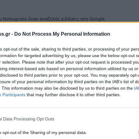
 Notospress όταν αναζητάς ειδήσεις στη Google
οσθήκη ως προτιμώμενη πηγή
s.gr -
Do Not Process My Personal Information
τα αποτελέσματα της Google
to opt-out of the sale, sharing to third parties, or processing of your per
formation for targeted advertising by us, please use the below opt-out s
r selection. Please note that after your opt-out request is processed y
eing interest-based ads based on personal information utilized by us or
disclosed to third parties prior to your opt-out. You may separately opt-
ς Εκπαίδευσης Λακωνίας «Ο Πλήθων» με ένα
losure of your personal information by third parties on the IAB’s list of
. This information may also be disclosed by us to third parties on the
IA
το στίγμα της αναφορά ς της στα γεγονότα του
Participants
that may further disclose it to other third parties.
ικαιρότητα που βιώνει σήμερα ο Έλληνας
 οικονομίας, αυτοδιάθεσης, αυτάρκειας,
l Data Processing Opt Outs
α… Η Χούντα δεν «τελείωσε» το 73!» δίνει
o opt-out of the Sharing of my personal data.