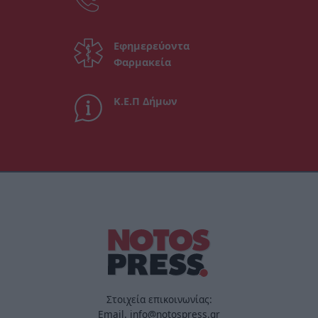
Εφημερεύοντα
Φαρμακεία
Κ.Ε.Π Δήμων
Στοιχεία επικοινωνίας:
Email. info@notospress.gr