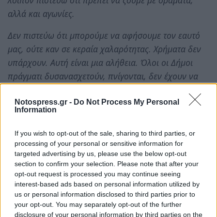
αλλά και αγωνίες.
Δεν πιστεύω ότι μπορούμε να αφήσουμε τον εαυτό
μας, ούτε καν σε κεραία χαλαρότητας. Χρήματα δεν
υπάρχουν. Αυτή είναι μια αλήθεια. Όλοι οι Δήμοι
πράγματι δυσανασχετούν, πνίγονται, δεν έχουν να
πληρώσουν. Τους φορτώσαμε αρμοδιότητες, τους
δώσαμε θέσεις, αλλά δεν τους δώσαμε χρήματα. Και
Notospress.gr -
Do Not Process My Personal
Information
αυτό είναι τραγικό. Αλλά χρήματα δεν υπάρχουν για
κανένα τομέα. Αυτό πρέπει να το ξέρουμε όλοι μας.
If you wish to opt-out of the sale, sharing to third parties, or
Μέχρι τώρα και η Ν.Δ, αλλά και εμείς φωνάζαμε γιατί
processing of your personal or sensitive information for
targeted advertising by us, please use the below opt-out
δεν είχαμε πρόσβαση στους αριθμούς. Τώρα που
section to confirm your selection. Please note that after your
έχουμε σας λέω ότι η εικόνα είναι ανατριχιαστική.
opt-out request is processed you may continue seeing
Ευελπιστώ όμως ότι αν δείξουμε την δέουσα και
interest-based ads based on personal information utilized by
us or personal information disclosed to third parties prior to
πρέπουσα αυτοπειθαρχία θα μπορέσουμε να βρούμε
your opt-out. You may separately opt-out of the further
λύσεις.
disclosure of your personal information by third parties on the