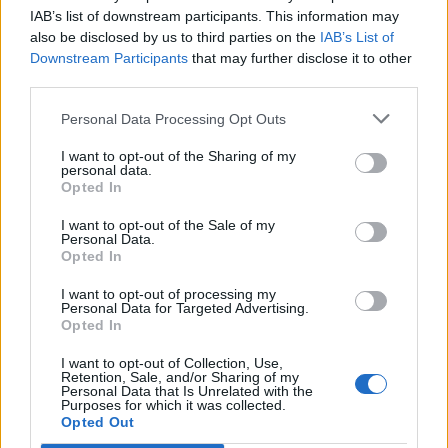
IAB’s list of downstream participants. This information may
Για την ημερομηνία των εκλογών
also be disclosed by us to third parties on the
IAB’s List of
Downstream Participants
that may further disclose it to other
Αυτό το χαράτσι που τυραννά ολόκληρο τον λαό -
third parties.
δεν υπάρχει βουλευτής, ή δήμαρχος που να μην
ενοχλείται από τους πολίτες - θα μπορούσε να είχε
Personal Data Processing Opt Outs
αποφευχθεί αν είχαμε τη δύναμη να είχαμε κάνει
I want to opt-out of the Sharing of my
personal data.
άρση του καμποτάζ ολοσχερώς, οπότε θα είχαν μπει
Opted In
στα ταμεία της χώρας 2 δισ. ευρώ, όσα δηλαδή
I want to opt-out of the Sale of my
αναμένουμε να πάρουμε από το χαράτσι. Λύσεις
Personal Data.
υπήρχαν, ακόμα όμως υπάρχουν αντιρρήσεις.
Opted In
Επιτρέψτε μου να πω ότι εγώ πολύ θα ήθελα τις
I want to opt-out of processing my
Personal Data for Targeted Advertising.
εκλογές - διαβάζοντας τις έρευνες και τις
Opted In
δημοσκοπήσεις της προσωπικής μου δημοφιλίας-
I want to opt-out of Collection, Use,
αλλά δεν βλέπω ότι θα γίνουν μέσα στην ημερομηνία
Retention, Sale, and/or Sharing of my
Personal Data that Is Unrelated with the
η οποία ετέθη, καθόσον δεν προλαβαίνουμε να
Purposes for which it was collected.
Opted Out
ολοκληρώσουμε τον κύκλο των πραγμάτων που