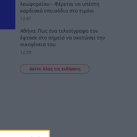
λεωφορείου – Φέρεται να υπέστη
καρδιακό επεισόδιο στο τιμόνι
12:47
Αθήνα: Πως ένα τελεσίγραφο τον
έφτασε στο σημείο να σκοτώσει την
οικογένεια του
12:29
Δείτε όλες τις ειδήσεις