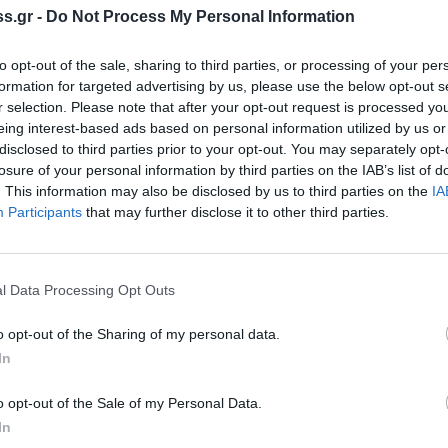
s.gr -
Do Not Process My Personal Information
ί με την πατριωτική Νέα Δημοκρατία θα
δυνο νέο κόμμα. Υπάρχει η κεντροδεξιά που
to opt-out of the sale, sharing to third parties, or processing of your per
 το χέρι στο κέντρο και ακόμα πάρα πέρα.
formation for targeted advertising by us, please use the below opt-out s
r selection. Please note that after your opt-out request is processed y
ι όλες τις τάσεις, να απορροφήσει όλες τις
eing interest-based ads based on personal information utilized by us or
 να οδηγήσει την μεγάλη κεντροδεξιά
disclosed to third parties prior to your opt-out. You may separately opt-
ην νίκη.
losure of your personal information by third parties on the IAB’s list of
. This information may also be disclosed by us to third parties on the
IA
κινά ένας γολγοθάς. Γιατί κάθε νίκη έχει και
Participants
that may further disclose it to other third parties.
της Κυβέρνησής του θα μοιάζουν με
ός του. Αν δεν είναι απόλυτα πατριώτης θα
 προοδευτικός δεν θα κερδίζει από τα
l Data Processing Opt Outs
θα ηττάται κυβερνητικά και αν δεν είναι
o opt-out of the Sharing of my personal data.
In
ξ αριστερών τα μόνιμα φράγματα των
α τον υποχρεώνουν στην τήρηση τέτοιων
o opt-out of the Sale of my Personal Data.
όμμα σε ήρεμα νερά αλλά την Κυβέρνηση του
In