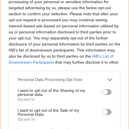
processing of your personal or sensitive information for
μακρά περίοδο επιβίωσής του στα σαλόνια της
targeted advertising by us, please use the below opt-out
γλυκιάς εξουσίας . Για το λόγο αυτό ο κ. Τσίπρας
section to confirm your selection. Please note that after your
opt-out request is processed you may continue seeing
και ο ΣΥΡΙΖΑ έχουν αναγάγει σε μοναδικό και
interest-based ads based on personal information utilized by
κορυφαίο πολιτικό μέλημά τους να
us or personal information disclosed to third parties prior to
συγκρατήσουν , όσο αυτό είναι δυνατόν , το
your opt-out. You may separately opt-out of the further
disclosure of your personal information by third parties on the
δάνειο εκλογικό σώμα του ΠΑΣΟΚ
, αυτό που
IAB’s list of downstream participants. This information may
τους έφερε στην εξουσία , και να εξασφαλίσουν ,
also be disclosed by us to third parties on the
IAB’s List of
όσο περισσότερο γίνεται χρονικά , την καρέκλα
Downstream Participants
that may further disclose it to other
third parties.
στο τραπέζι με την πράσινη τσόχα όπου
παίζεται το πόκερ του δικομματισμού .
Σ’ αυτήν
Personal Data Processing Opt Outs
την κυρίαρχη προσπάθεια ανάγεται το
I want to opt-out of the Sharing of my
άνοιγμα και το προσκύνημα σε πρώην
personal data.
Opted In
στελέχη του ΠΑΣΟΚ , στελέχη που
συμμετείχαν ενεργά στο ράψιμο , στο
I want to opt-out of the Sale of my
Personal Data.
προβάρισμα και στο φόρεμα του κουστουμιού
Opted In
των απεχθών μνημονίων στον ελληνικό λαό .