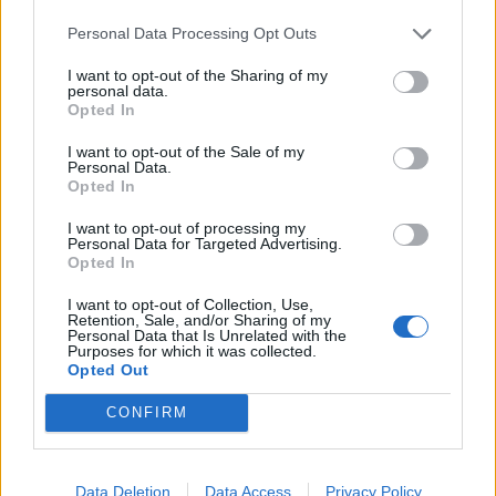
Ήταν και παραμένει ο εκφραστής των συντηρητικών
Personal Data Processing Opt Outs
δυνάμεων στον τόπο μας.
Το βαρίδια που ακόμη κουβαλάει είναι γνωστά. Τα
I want to opt-out of the Sharing of my
personal data.
ζήσαμε όταν ήμασταν μαζί στην κυβέρνηση Σαμαρά –
Opted In
Βενιζέλου.
I want to opt-out of the Sale of my
Personal Data.
Opted In
Το μόνο που μπορούν να προσφέρουν στη χώρα
I want to opt-out of processing my
είναι η παλινδρόμηση στο παρελθόν.
Personal Data for Targeted Advertising.
Opted In
Η αποκαλούμενη μεταρρυθμιστική επαγγελία του
I want to opt-out of Collection, Use,
Retention, Sale, and/or Sharing of my
Κυριάκου Μητσοτάκη ούτε είναι ούτε θα γίνει ποτέ
Personal Data that Is Unrelated with the
Purposes for which it was collected.
κτήμα της Δεξιάς.
Opted Out
Ο σκληρός πυρήνας της είναι αυτός που καθορίζει
CONFIRM
τις πολιτικές και τις επιλογές της.
Με τη Νέα Δημοκρατία οφείλουμε να κρατούμε
Data Deletion
Data Access
Privacy Policy