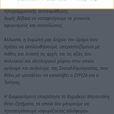
ανοιχτά τα μέτωπα της πολιτικής και
προγραμματικής αντιπαράθεσης.
Χωρίς βέβαια να καταφεύγουμε σε γενικούς
αφορισμούς και ισοπεδώσεις.
Άλλωστε, η Ευρώπη μας δείχνει τον δρόμο που
πρέπει να ακολουθήσουμε, υπερασπιζόμενοι με
πάθος και ένταση τις αρχές και τις αξίες του
πολιτικού και ιδεολογικού χώρου στον οποίο
ανήκαμε και ανήκουμε: της Σοσιαλδημοκρατίας, που
θέλει με «ρεσάλτο» να καταλάβει ο ΣΥΡΙΖΑ και ο
Τσίπρας.
Η διαφαινόμενη επικράτηση το Κυριάκου Μητσοτάκη
θέτει ζητήματα, τα οποία δεν μπορούμε να
προσπεράσουμε «σφυρίζοντας αδιάφορα».