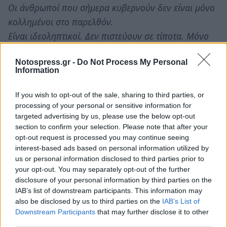
Οι άνθρωποί που σήμερα κυβερνούν δεν είναι μόνο
κολλημένοι στο παρελθόν.
Είναι ιδεοληπτικοί. Δεν πιστεύουν σε τίποτα. Μόνο
στον εαυτό τους και στην καρέκλα.
Notospress.gr -
Do Not Process My Personal
Information
Η Κεντροαριστερά που ονειρεύεται ο Τσίπρας μόνο
στον μικρόκοσμό του υπάρχει.
If you wish to opt-out of the sale, sharing to third parties, or
processing of your personal or sensitive information for
targeted advertising by us, please use the below opt-out
Ως εκ τούτου, το μήνυμα που πρέπει να εκπέμψει το
section to confirm your selection. Please note that after your
Συνέδριό μας είναι ότι δεν έχουμε και δεν θα έχουμε
opt-out request is processed you may continue seeing
στο μέλλον την οποιαδήποτε ανταπόκριση στα
interest-based ads based on personal information utilized by
us or personal information disclosed to third parties prior to
προσωπικά του σχέδια.
your opt-out. You may separately opt-out of the further
disclosure of your personal information by third parties on the
Συντρόφισσες και σύντροφοι,
IAB’s list of downstream participants. This information may
also be disclosed by us to third parties on the
IAB’s List of
Downstream Participants
that may further disclose it to other
Τη δεξιά παράταξη τη γνωρίζουμε καλά.
third parties.