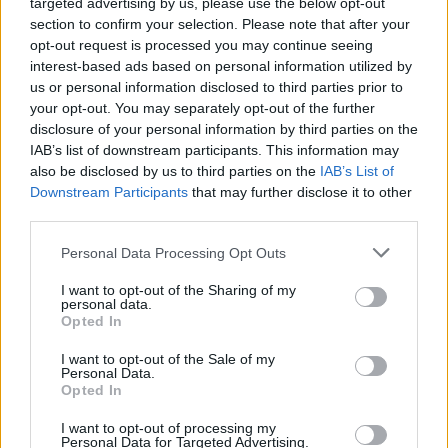
targeted advertising by us, please use the below opt-out
Όσο υπήρχε ο παραπάνω απομονωτισμός, τα
section to confirm your selection. Please note that after your
προϊόντα της γειτονικής χώρας εξάγονταν
opt-out request is processed you may continue seeing
χρησιμοποιώντας τον γεωγραφικό προσδιορισμό
interest-based ads based on personal information utilized by
us or personal information disclosed to third parties prior to
«μακεδονικός» ή «μακεδονικά προϊόντα». Με τη
your opt-out. You may separately opt-out of the further
Συμφωνία των Πρεσπών αλλά και με την ενταξιακή
disclosure of your personal information by third parties on the
πορεία που ανοίγουμε στην Ε.Ε. προκύπτουν τα εξής
IAB’s list of downstream participants. This information may
also be disclosed by us to third parties on the
IAB’s List of
αποτελέσματα:
Downstream Participants
that may further disclose it to other
Ό,τι αφορά τη νομοθετική ομπρέλα της Ε.Ε., δηλαδή
third parties.
τα προϊόντα ΠΟΠ/ΠΓΕ, τα οποία είναι κατοχυρωμένα
Personal Data Processing Opt Outs
από την ελληνική πλευρά, η ονομασία θα γίνεται
απόλυτα αποδεκτή. Η ΠΓΕ, δηλαδή, «Μακεδονικός
I want to opt-out of the Sharing of my
personal data.
Οίνος» και το τσίπουρο και το ούζο και όλα τα
Opted In
προϊόντα ΠΟΠ/ΠΓΕ αναγνωρίζονται αυτόματα από τη
I want to opt-out of the Sale of my
χώρα και ισχύει ο σεβασμός των κανόνων της Ε.Ε.
Personal Data.
Opted In
Για τα εμπορικά σήματα που κατά το παρελθόν είχαν
I want to opt-out of processing my
τον συγκεκριμένο γεωγραφικό προσδιορισμό, τους
Personal Data for Targeted Advertising.