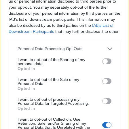
us or personal information disclosed to third parties prior to
περιβόητα συμβούλια διοίκησης με την συμμετοχή
your opt-out. You may separately opt-out of the further
των ιδιωτικών ομίλων. Είναι οι ίδιοι που ίδρυσαν τις
disclosure of your personal information by third parties on the
δήθεν ανεξάρτητες επιτροπές αξιολόγησης των
IAB’s list of downstream participants. This information may
also be disclosed by us to third parties on the
IAB’s List of
πανεπιστημίων με κύριο στόχο την απαξίωση του
Downstream Participants
that may further disclose it to other
δημόσιου πανεπιστήμιου.
third parties.
Είναι αυτοί που μέσα στην ανυπαρξία έργου, ίδρυαν
Personal Data Processing Opt Outs
στα χαρτιά Κέντρα Υγειάς. Αυτοί που έταζαν ΜΕΘ
χωρίς να κάνουν τίποτα για την Βελτίωση του
I want to opt-out of the Sharing of my
personal data.
Νοσοκομείου Λακωνίας. Τώρα, βλέπουν την ίδρυση
Opted In
ΤΟ.Μ.Υ. και την κινητικότητα γύρω από το ΓΝ
I want to opt-out of the Sale of my
Personal Data.
Λακωνίας για την βελτίωση των υποδομών του και το
Opted In
πολιτικό αμόκ της επιβίωσης τους κυριεύει.
I want to opt-out of processing my
Ποιοι άραγε έντυσαν με το πράσινο δίχτυ την
Personal Data for Targeted Advertising.
φοιτητική εστία και την εγκατέλειψαν; Τα τελευταία
Opted In
δύο χρόνια έγινα βήματα για να βρεθεί η άκρη στο
I want to opt-out of Collection, Use,
Retention, Sale, and/or Sharing of my
κουβάρι.
Personal Data that Is Unrelated with the