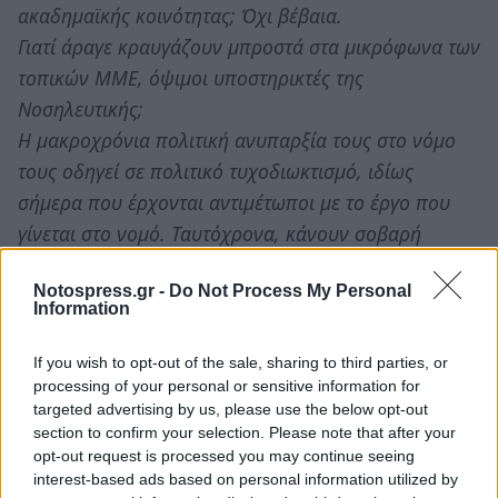
ακαδημαϊκής κοινότητας; Όχι βέβαια.
Γιατί άραγε κραυγάζουν μπροστά στα μικρόφωνα των
τοπικών ΜΜΕ, όψιμοι υποστηρικτές της
Νοσηλευτικής;
Η μακροχρόνια πολιτική ανυπαρξία τους στο νόμο
τους οδηγεί σε πολιτικό τυχοδιωκτισμό, ιδίως
σήμερα που έρχονται αντιμέτωποι με το έργο που
γίνεται στο νομό. Ταυτόχρονα, κάνουν σοβαρή
προσπάθεια να γυρίσουν την ιστορία πίσω στην
Notospress.gr -
Do Not Process My Personal
εμφυλιοπολεμική περίοδο της χώρας μας. Να μας
Information
θυμίσουν την πλατεία της Σπάρτης το ’58 που οι
πολιτευτές του τότε Κέντρου κραύγαζαν «μην
If you wish to opt-out of the sale, sharing to third parties, or
στείλετε Λάκωνα βουλευτή της ΕΔΑ στη βουλή»
processing of your personal or sensitive information for
targeted advertising by us, please use the below opt-out
Ποιοι άλλωστε κυβερνούσαν σαράντα χρόνια αυτόν
section to confirm your selection. Please note that after your
τον τόπο; Αυτοί που προσπάθησαν να
opt-out request is processed you may continue seeing
ιδιωτικοποιήσουν τα ΑΕΙ από το παράθυρο, με τα
interest-based ads based on personal information utilized by