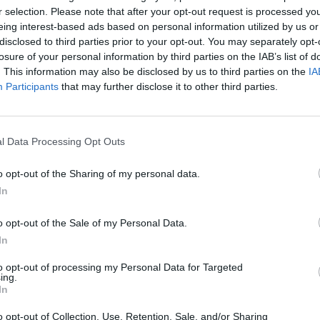
r selection. Please note that after your opt-out request is processed y
 δημοκρατίας αλλά και η ευημερία των
eing interest-based ads based on personal information utilized by us or
disclosed to third parties prior to your opt-out. You may separately opt-
 πολιτική εκδήλωση του ΣΥΡΙΖΑ στο Γαλάτσι
losure of your personal information by third parties on the IAB’s list of
. This information may also be disclosed by us to third parties on the
IA
ευτικής Συμμαχίας» , μπαίνει στο φως της
Participants
that may further disclose it to other third parties.
 από το ποιο κόμμα υποστηρίζουν.
όμμα αριστερό , με ιδεολογική και πολιτική
ό τα συνέδριά του . Όταν , όμως , ο ΣΥΡΙΖΑ
l Data Processing Opt Outs
υμβαίνει με όλα τα κόμματα εξουσίας ) να
εολογίας και διακηρύξεων με την κυβερνητική
o opt-out of the Sharing of my personal data.
In
και ο κ. Τσίπρας δοκιμάστηκαν και απέτυχαν
o opt-out of the Sale of my Personal Data.
σχέθηκαν στο Λαό πως θα τον οδηγήσουν στη
In
 έναν διαμετρικά αντίθετο δρόμο από
to opt-out of processing my Personal Data for Targeted
Κ και η ΝΕΑ ΔΗΜΟΚΡΑΤΙΑ , μέσα σε σύντομο
ing.
In
ο δρόμο των προκατόχων τους , εφαρμόζοντας
ους , ουσιαστικά , συγχωροχάρτι για όσα είχαν
o opt-out of Collection, Use, Retention, Sale, and/or Sharing