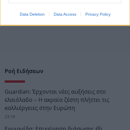
Data Deletion
Data Access
Privacy Policy
Ροή Ειδήσεων
Guardian: Έρχονται νέες αυξήσεις στο
ελαιόλαδο – Η ακραία ζέστη πλήττει τις
καλλιέργειες στην Ευρώπη
23:19
Ερμιονίδα: Επιχείρηση διάσωσης έξι