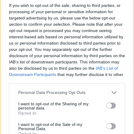
If you wish to opt-out of the sale, sharing to third parties, or
processing of your personal or sensitive information for
targeted advertising by us, please use the below opt-out
section to confirm your selection. Please note that after your
opt-out request is processed you may continue seeing
interest-based ads based on personal information utilized by
us or personal information disclosed to third parties prior to
your opt-out. You may separately opt-out of the further
disclosure of your personal information by third parties on the
IAB’s list of downstream participants. This information may
also be disclosed by us to third parties on the
IAB’s List of
Downstream Participants
that may further disclose it to other
third parties.
Personal Data Processing Opt Outs
I want to opt-out of the Sharing of my
«Γιατί πραγματικά ΣΥΓΧΡΟΝΟ στην εποχή µας, της
personal data.
Opted In
μεγάλης ανάπτυξης της επιστήμης και της
τεχνολογίας είναι ο λαός και η νεολαία να
I want to opt-out of the Sale of my
Personal Data.
απολαμβάνει µία καλύτερη ζωή, µε σύγχρονα
Opted In