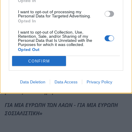
Opted In
ενισχύσει το ψηφοδέλτιο της Λαϊκής
Συσπείρωσης Μονεμβασίας στο Δήμο και
I want to opt-out of processing my
Personal Data for Targeted Advertising.
Πελοποννήσου στην Περιφέρεια, το ψηφοδέλτιο
Opted In
με το κόκκινο γαρύφαλλο, ώστε να υψωθεί
I want to opt-out of Collection, Use,
ακόμα μεγαλύτερη φωνή αντίστασης μέσα στο
Retention, Sale, and/or Sharing of my
Personal Data that Is Unrelated with the
Δημοτικό και Περιφερειακό Συμβούλιο.
Purposes for which it was collected.
Opted Out
Καλούμε το λαό της περιοχής σε στράτευση και
CONFIRM
ενίσχυση με το ΚΚΕ, και με την Ψήφο του στις
Ευρωεκλογές να στείλει το μήνυμα της
Data Deletion
Data Access
Privacy Policy
απάντησής του απέναντι στις πολιτικές που τον
γονατίζουν καθημερινά.
ΓΙΑ ΜΙΑ ΕΥΡΩΠΗ ΤΩΝ ΛΑΩΝ - ΓΙΑ ΜΙΑ ΕΥΡΩΠΗ
ΣΟΣΙΑΛΙΣΤΙΚΗ»