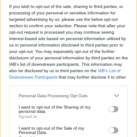
If you wish to opt-out of the sale, sharing to third parties, or
processing of your personal or sensitive information for
targeted advertising by us, please use the below opt-out
section to confirm your selection. Please note that after your
opt-out request is processed you may continue seeing
interest-based ads based on personal information utilized by
us or personal information disclosed to third parties prior to
your opt-out. You may separately opt-out of the further
disclosure of your personal information by third parties on the
IAB’s list of downstream participants. This information may
also be disclosed by us to third parties on the
IAB’s List of
Downstream Participants
that may further disclose it to other
ΛΕΜΕ ΝΑΙ ΣΕ Ο,ΤΙ ΟΦΕΛΕΙ ΤΟΥΣ ΚΑΤΟΙΚΟΥΣ ΤΗΣ
third parties.
ΠΕΡΙΟΧΗΣ ΜΑΣ. ΣΤΗΝ ΤΟΥΡΙΣΤΙΚΗ ΑΝΑΠΤΥΞΗ ΚΑΙ
Personal Data Processing Opt Outs
ΔΙΑΦΥΛΑΞΗ ΤΗΣ ΤΟΠΙΚΗΣ ΟΙΚΟΝΟΜΙΑΣ, ΣΤΗΝ
I want to opt-out of the Sharing of my
ΠΡΟΣΤΑΣΙΑ ΤΩΝ ΑΡΧΑΙΟΛΟΓΙΚΩΝ ΧΩΡΩΝ ΚΑΙ ΤΗΣ
personal data.
Opted In
ΥΓΕΙΑΣ ΤΩΝ ΚΑΤΟΙΚΩΝ.
I want to opt-out of the Sale of my
Καλούμε το λαό της περιοχής να στηρίξει και να
Personal Data.