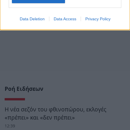
Data Deletion
Data Access
Privacy Policy
Ροή Ειδήσεων
Η νέα σεζόν του φθινοπώρου, εκλογές
«πρέπει» και «δεν πρέπει»
12:39