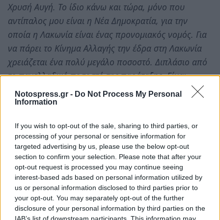
Χρυσή Αυγή. Το ίδιο κάνω και τώρα, μόνο που
αντίπαλος μου είναι η Νέα Δημοκρατία, για την
οποία η Λακωνία είναι ένας προνομιακός νομός. Για
να πάρει το Κίνημα Αλλαγής την έδρα στη Λακωνία
χρειάζεται ένα πολύ μεγάλο ποσοστό. Διπλάσιο από
το πανελλαδικό ποσοστό της παράταξης. Είμαι
αισιόδοξος ότι η Λάκωνες θα είναι πάλι μαζί μου.
Notospress.gr -
Do Not Process My Personal
Μπορεί να ήμουν βουλευτής του ΠΑΣΟΚ και τώρα να
Information
είμαι υποψήφιος βουλευτής με το Κίνημα Αλλαγής,
If you wish to opt-out of the sale, sharing to third parties, or
όμως στη Λακωνία ο ρόλος μου είναι
processing of your personal or sensitive information for
υπερκομματικός. Είναι κοινωνικός. Πρέπει να
targeted advertising by us, please use the below opt-out
σεβόμαστε την ιστορία του τόπου. Δεν πήγα ποτέ
section to confirm your selection. Please note that after your
opt-out request is processed you may continue seeing
απέναντι στα ήθη και τα έθιμα της Λακωνίας και δεν
interest-based ads based on personal information utilized by
αρνήθηκα ποτέ να βοηθήσω τους ανθρώπους, από
us or personal information disclosed to third parties prior to
όποιο χώρο κι αν προέρχονταν».
your opt-out. You may separately opt-out of the further
disclosure of your personal information by third parties on the
IAB’s list of downstream participants. This information may