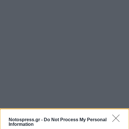
Notospress.gr -
Do Not Process My Personal
Information
Δραστηριοποιήθηκε πολιτικά από νεαρή ηλικία