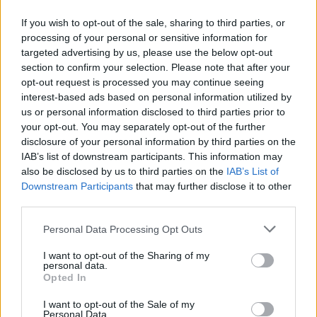
και ήταν στέλεχος της ΜΑΚΙ, μαθητικής
If you wish to opt-out of the sale, sharing to third parties, or
παράταξης της Ν.Δ. και της ΟΝΝΕΔ, νεολαίας της
processing of your personal or sensitive information for
Ν.Δ.
targeted advertising by us, please use the below opt-out
section to confirm your selection. Please note that after your
opt-out request is processed you may continue seeing
Το 1997 στο 5ο συνέδριο της Νέας Δημοκρατίας
interest-based ads based on personal information utilized by
εκλέχθηκε μέλος της Κεντρικής Επιτροπής του
us or personal information disclosed to third parties prior to
κόμματος. Στις βουλευτικές εκλογές του 2000
your opt-out. You may separately opt-out of the further
disclosure of your personal information by third parties on the
εκλέχτηκε για πρώτη φορά βουλευτής στη Β΄
IAB’s list of downstream participants. This information may
Περιφέρεια Αθηνών, με το κόμμα της Νέας
also be disclosed by us to third parties on the
IAB’s List of
Δημοκρατίας και επανεξελέγη ομοίως στις
Downstream Participants
that may further disclose it to other
third parties.
εκλογές του 2004, του 2007, του 2009 και στις
δυο εκλογικές αναμετρήσεις του 2012.
Personal Data Processing Opt Outs
Κατά την περίοδο 2001 - 2004 διετέλεσε
I want to opt-out of the Sharing of my
personal data.
υπεύθυνος του κόμματος σε θέματα ναυτιλίας
Opted In
και την επόμενη περίοδο 2004 - 2007 είχε την
I want to opt-out of the Sale of my
ευθύνη του τομέα ανάπτυξης, ενώ παράλληλα
Personal Data.