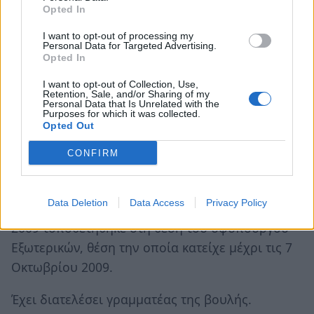
Opted In
στο διάστημα 2006 - 2007 διετέλεσε
I want to opt-out of processing my
αναπληρωτής κοινοβουλευτικός εκπρόσωπος.
Personal Data for Targeted Advertising.
Στη συνέχεια από τον Σεπτέμβριο του 2007
Opted In
μέχρι τον Ιανουάριο του 2009 διετέλεσε
I want to opt-out of Collection, Use,
Retention, Sale, and/or Sharing of my
πρόεδρος της Επιτροπής Εξωτερικών και
Personal Data that Is Unrelated with the
Purposes for which it was collected.
Εθνικής Άμυνας της Βουλής, μετέχοντας στη
Opted Out
διαρκή Επιτροπή Παραγωγής και Εμπορίου
CONFIRM
καθώς και στη μόνιμη Επιτροπή Περιβάλλοντος
της Βουλής.
Data Deletion
Data Access
Privacy Policy
Με τον ανασχηματισμό της 7ης Ιανουαρίου του
2009 τοποθετήθηκε στη θέση του υφυπουργού
Εξωτερικών, θέση την οποία κατείχε μέχρι τις 7
Οκτωβρίου 2009.
Έχει διατελέσει γραμματέας της βουλής.