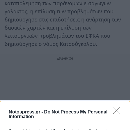
καταπολέμηση των παράνομων εισαγωγών
γάλακτος, η επίλυση των προβλημάτων που
δημιούργησε στις επιδοτήσεις η ανάρτηση των
δασικών χαρτών και η επίλυση των
λειτουργικών προβλημάτων του ΕΦΚΑ που
δημιούργησε ο νόμος Κατρούγκαλου.
Notospress.gr -
Do Not Process My Personal
Information