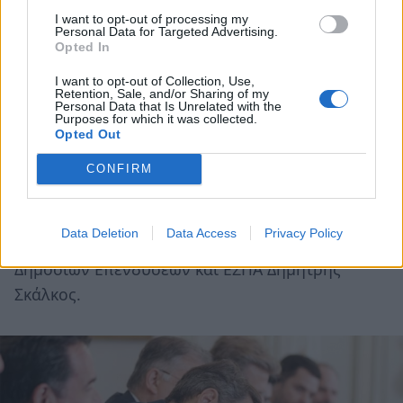
πως στο πλαίσιο των τακτικών επαφών που θα
I want to opt-out of processing my
υπάρχει εφεξής, η ουσιαστική συνεργασία με
Personal Data for Targeted Advertising.
Opted In
στόχο την επίβλεψη, τον σχεδιασμό δράσεων
και τελικά την υλοποίησή τους θα είναι πρώτη
I want to opt-out of Collection, Use,
Retention, Sale, and/or Sharing of my
προτεραιότητα και των δύο πλευρών.
Personal Data that Is Unrelated with the
Purposes for which it was collected.
Opted Out
Στη σύσκεψη ήταν επίσης παρόντες ο Γενικός
Γραμματέας Συντονισμού Εσωτερικών Πολιτικών
CONFIRM
Θανάσης Κοντογεώργης, ο Γενικός Γραμματέας
Ιδιωτικών Επενδύσεων και ΣΔΙΤ Νίκος
Data Deletion
Data Access
Privacy Policy
Μαντζούφας και ο Γενικός Γραμματέας
Δημοσίων Επενδύσεων και ΕΣΠΑ Δημήτρης
Σκάλκος.