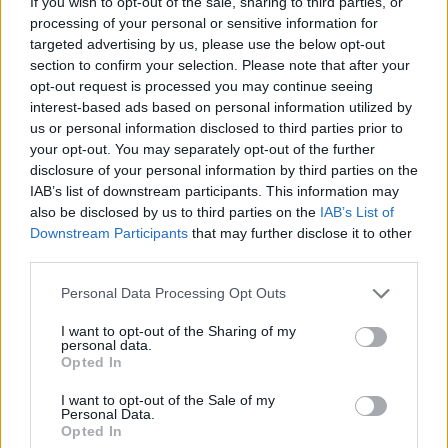
If you wish to opt-out of the sale, sharing to third parties, or
αρμόδιοι Υπουργοί και τα στελέχη του γραφείου μου
processing of your personal or sensitive information for
targeted advertising by us, please use the below opt-out
για να αντιμετωπίζουμε εκκρεμότητες και ζητήματα
section to confirm your selection. Please note that after your
τα οποία θα προκύπτουν κατά περίπτωση.
opt-out request is processed you may continue seeing
Ευχαριστώ πάρα πολύ».
interest-based ads based on personal information utilized by
us or personal information disclosed to third parties prior to
Οι Περιφερειάρχες παρουσίασαν αναλυτικά τα
your opt-out. You may separately opt-out of the further
disclosure of your personal information by third parties on the
προβλήματα και τις προκλήσεις που
IAB’s list of downstream participants. This information may
αντιμετωπίζουν ιεραρχώντας παράλληλα τις
also be disclosed by us to third parties on the
IAB’s List of
άμεσες προτεραιότητές τους σε κάθε περιοχή.
Downstream Participants
that may further disclose it to other
third parties.
Τόνισαν δε την εξαιρετικής σημασίας πρώτη
συνάντηση που είχαν με τον Πρωθυπουργό,
Personal Data Processing Opt Outs
μόλις μερικά εικοσιτετράωρα μετά την ανάληψη
I want to opt-out of the Sharing of my
των καθηκόντων τους, κάτι που όπως
personal data.
Opted In
σημείωσαν δεν έχει επαναληφθεί προγενέστερα.
I want to opt-out of the Sale of my
Personal Data.
Ο κ. Μητσοτάκης από την πλευρά του ανέφερε
Opted In