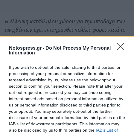
Η έλλειψη κατάλληλου χώρου για την υποδοχή των
αφιχθέντων έχει επισημανθεί πολλές φορές κατά το
παρελθόν και είχαν βρεθεί αξιοπρεπείς λύσεις από
την προηγούμενη κυβέρνηση. Ωστόσο, η σημερινή
Notospress.gr -
Do Not Process My Personal
Information
εικόνα παραμονής των ανθρώπων αυτών στα
κρατητήρια των υπηρεσιών ασφαλείας του Νομού,
If you wish to opt-out of the sale, sharing to third parties, or
είναι μια απαράδεκτη και ντροπιαστική εικόνα.
processing of your personal or sensitive information for
targeted advertising by us, please use the below opt-out
Στην Αστυνομική Διεύθυνση Λακωνίας είχαν
section to confirm your selection. Please note that after your
παραχωρηθεί 5 οχήματα διπλού διαφορικού (4χ4)
opt-out request is processed you may continue seeing
interest-based ads based on personal information utilized by
τύπου Navara με την υπ΄άριθμ.1774/15/1803877
us or personal information disclosed to third parties prior to
από 05/10/2015 διαταγή του ΑΕΑ. Σκοπός της
your opt-out. You may separately opt-out of the further
παραχώρησης ήταν η επικούριση ως προς την
disclosure of your personal information by third parties on the
IAB’s list of downstream participants. This information may
διαχείριση των μεταναστευτικών ροών που
also be disclosed by us to third parties on the
IAB’s List of