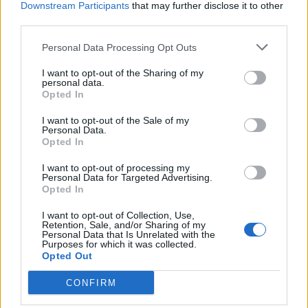
παρατηρούνται στην Λακωνία, όταν σκάφη με
Downstream Participants
that may further disclose it to other
ανθρώπους ταλαιπωρημένους βρίσκονται
third parties.
ακυβέρνητα κάτω από δυσμενείς καιρικές συνθήκες
Personal Data Processing Opt Outs
στον Κάβο Μαλέα ή προσαράσσουν στις ακτές της
I want to opt-out of the Sharing of my
Μάνης και της Νεάπολης.
personal data.
Opted In
Η απόφαση ήταν πολύ ορθή καθώς τα χρόνια αυτά,
τα συγκεκριμένα οχήματα ενίσχυσαν τη δυνατότητα
I want to opt-out of the Sale of my
Personal Data.
της ΕΛΑΣ να συμβάλει στο έργο του Λιμενικού και της
Opted In
Αυτοδιοίκησης για τη διαχείριση του ζητήματος των
I want to opt-out of processing my
ροών στη Λακωνία.
Personal Data for Targeted Advertising.
Opted In
Ωστόσο, πριν από λίγες ημέρες με νεότερη απόφαση
του Αρχηγείου ζητήθηκε η άμεση απομάκρυνση των
I want to opt-out of Collection, Use,
Retention, Sale, and/or Sharing of my
2 εκ των τεσσάρων εναπομεινάντων οχημάτων από
Personal Data that Is Unrelated with the
Purposes for which it was collected.
τη Λακωνία. Χρονικά η απόφαση αυτή συμπίπτει με
Opted Out
τις αυξημένες ροές στις ακτές του Νομού και μάλιστα
CONFIRM
με μεγάλο αριθμό ευπαθών ατόμων, ανήλικων