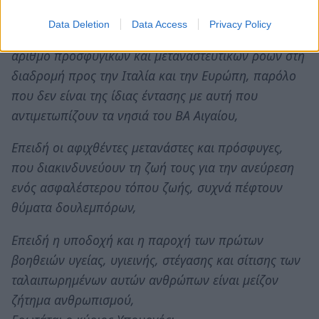
παιδιών και γυναικών.
Data Deletion
Data Access
Privacy Policy
Επειδή και η Λακωνία καλείται να διαχειριστεί έναν
αριθμό προσφυγικών και μεταναστευτικών ροών στη
διαδρομή προς την Ιταλία και την Ευρώπη, παρόλο
που δεν είναι της ίδιας έντασης με αυτή που
αντιμετωπίζουν τα νησιά του ΒΑ Αιγαίου,
Επειδή οι αφιχθέντες μετανάστες και πρόσφυγες,
που διακινδυνεύουν τη ζωή τους για την ανεύρεση
ενός ασφαλέστερου τόπου ζωής, συχνά πέφτουν
θύματα δουλεμπόρων,
Επειδή η υποδοχή και η παροχή των πρώτων
βοηθειών υγείας, υγιεινής, στέγασης και σίτισης των
ταλαιπωρημένων αυτών ανθρώπων είναι μείζον
ζήτημα ανθρωπισμού,