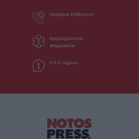
Χρήσιμα τηλέφωνα
Εφημερεύοντα
Φαρμακεία
Κ.Ε.Π Δήμων