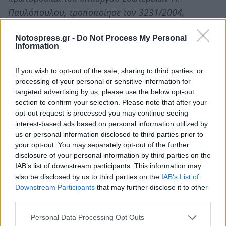
Παυλόπουλου, τροποποίησε τον 3231/2004,
παραχωρώντας στο πρώτο κόμμα 50 επιπλέον
Notospress.gr -
Do Not Process My Personal
έδρες, δηλαδή 10 περισσότερες σε σχέση με το νόμο
Information
του 2004. Επίσης δυσχέρανε ιδιαίτερα τις
προεκλογικές συνεργασίες κομμάτων, καθότι η
If you wish to opt-out of the sale, sharing to third parties, or
επιπλέον παραχώρηση των 50 εδρών σε συνασπισμό
processing of your personal or sensitive information for
targeted advertising by us, please use the below opt-out
συνεργαζόμενων κομμάτων προς διευκόλυνση
section to confirm your selection. Please note that after your
σχηματισμού αυτοδύναμης κυβέρνησης λαμβάνει
opt-out request is processed you may continue seeing
χώρα μόνο αν ο μέσος όρος της δύναμης των
interest-based ads based on personal information utilized by
us or personal information disclosed to third parties prior to
κομμάτων που τον απαρτίζουν είναι μεγαλύτερος
your opt-out. You may separately opt-out of the further
από τη δύναμη του αυτοτελούς κόμματος που
disclosure of your personal information by third parties on the
συγκέντρωσε το μεγαλύτερο αριθμό έγκυρων
IAB’s list of downstream participants. This information may
also be disclosed by us to third parties on the
IAB’s List of
ψήφων. Μέσος όρος θεωρείται το πηλίκο του
Downstream Participants
that may further disclose it to other
ποσοστού που έλαβε ο ανωτέρω συνασπισμός προς
third parties.
τον αριθμό των κομμάτων που τον αποτελούν. Αν για
Personal Data Processing Opt Outs
παράδειγμα ο συνασπισμός των κομμάτων Χ και Ψ