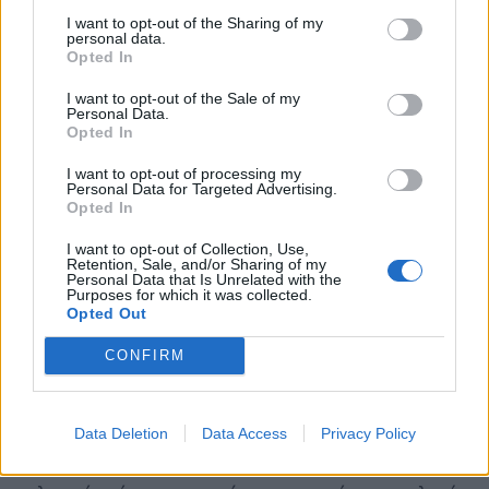
έχει συνολική δύναμη 43% (μέσος όρος καθενός
I want to opt-out of the Sharing of my
personal data.
κόμματος 21,5%) και το αυτοτελές κόμμα Ω 30%, στο
Opted In
τελευταίο θα δοθούν οι επιπλέον 50 έδρες.
I want to opt-out of the Sale of my
Personal Data.
Opted In
Τα σχετικά με το εκλογικό σύστημα στη χώρα μας
προβλέπονται στο άρθρο 54 του Συντάγματος, το
I want to opt-out of processing my
Personal Data for Targeted Advertising.
οποίο για τις επί μέρους λεπτομερείς ρυθμίσεις
Opted In
παραπέμπει στον κοινό νομοθέτη. Ο τελευταίος έχει
I want to opt-out of Collection, Use,
θεσπίσει τον ισχύοντα εκλογικό νόμο.
Retention, Sale, and/or Sharing of my
Personal Data that Is Unrelated with the
Purposes for which it was collected.
Το Σύνταγμα εξουσιοδοτεί την νομοθετική εξουσία να
Opted Out
προβλέψει με νόμο (αρ 54 Σ) το εκλογικό σύστημα
CONFIRM
(αναλογικό ή πλειοψηφικό), τον καθορισμό των
εκλογικών περιφερειών και τον τρόπο κατανομής
των εδρών με ανώτατο όριο 300 έδρες και κατώτατο
Data Deletion
Data Access
Privacy Policy
200 έδρες (αρ 51 Σ). Ο νόμος αυτός ονομάζεται