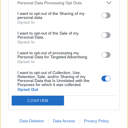
Personal Data Processing Opt Outs
I want to opt-out of the Sharing of my
personal data.
Opted In
I want to opt-out of the Sale of my
Personal Data.
Opted In
I want to opt-out of processing my
Personal Data for Targeted Advertising.
Opted In
I want to opt-out of Collection, Use,
Συνάντηση Βερούτη με το νέο Διοικητικό
Retention, Sale, and/or Sharing of my
Συμβούλιο του Ελληνικού Ερυθρού Σταυρού
Personal Data that Is Unrelated with the
Purposes for which it was collected.
Σπάρτης
Opted Out
08/07/2026 19:14
CONFIRM
Data Deletion
Data Access
Privacy Policy