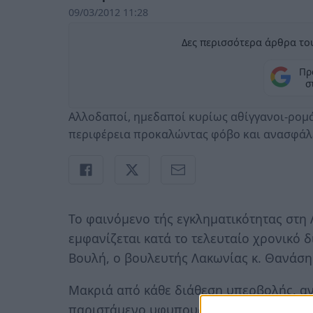
09/03/2012 11:28
Δες περισσότερα άρθρα του
Πρ
σ
Αλλοδαποί, ημεδαποί κυρίως αθίγγανοι-ρομά
περιφέρεια προκαλώντας φόβο και ανασφάλε
Το φαινόμενο τής εγκληματικότητας στη 
εμφανίζεται κατά το τελευταίο χρονικό 
Βουλή, ο βουλευτής Λακωνίας κ. Θανάση
Μακριά από κάθε διάθεση υπερβολής, αν
παριστάμενο υφυπουργό Προστασίας του