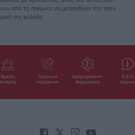
ένων από τη Λακωνία να μετατεθούν στο τόπο
μική της φύλαξη.
Άμεση
Χρήσιμα
Εφημερεύοντα
Κ.Ε.Π
Ανάγκη
τηλέφωνα
Φαρμακεία
Δήμων
r