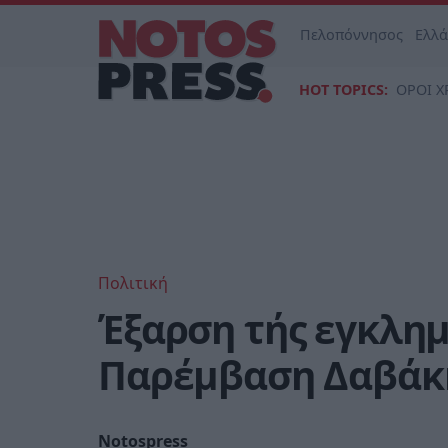
Πελοπόννησος
Ελλ
HOT TOPICS:
ΟΡΟΙ Χ
Πολιτική
Έξαρση τής εγκλημ
Παρέμβαση Δαβάκ
Notospress