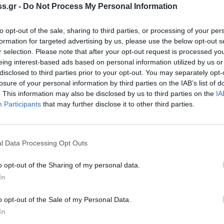
s.gr -
Do Not Process My Personal Information
ρκίας", ενώ οι κάτοικοί τους βρίσκονται
α χέρια τους, ευρισκόμενοι σε απόγνωση.
to opt-out of the sale, sharing to third parties, or processing of your per
formation for targeted advertising by us, please use the below opt-out s
ομά και εγκληματικά στοιχεία, λυμαίνονται
r selection. Please note that after your opt-out request is processed y
καλώντας φόβο και ανασφάλεια στους
eing interest-based ads based on personal information utilized by us or
disclosed to third parties prior to your opt-out. You may separately opt-
losure of your personal information by third parties on the IAB’s list of
. This information may also be disclosed by us to third parties on the
IA
 κρίσης, πού οι Λάκωνες πολίτες βιώνουν τις
Participants
that may further disclose it to other third parties.
ντα ετών, το αίσθημα τής ανασφάλειας,
αλώντας ανεξέλεγκτες καταστάσεις, συνέχισε
υνομικό δελτίο παρέθεσε γεγονότα που
l Data Processing Opt Outs
σμηματοπωλείων, διαρρήξεις με τη μέθοδο
o opt-out of the Sharing of my personal data.
λής, εισβολές σε οικίες με κλοπές
In
αξίας, επιθέσεις σε ανήμπορους και
αστροφές αρδευτικών εγκαταστάσεων με
o opt-out of the Sale of my Personal Data.
 παρόμοια...
In