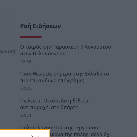
Ροή Ειδήσεων
Ο καιρός την Παρασκευή 7 Αυγούστου
κωνική
στην Πελοπόννησο
22:36
Ποιο θεωρείς σήμερα στην Ελλάδα το
πιο επικίνδυνο επάγγελμα;
22:35
Πωλείται Οικόπεδο ή δίδεται
αντιπαροχή, στη Σπάρτη
22:34
Παλαιολόγου Σπάρτης: Έργο που
άλλαξε την εικόνα της πόλης, αλλά όχι