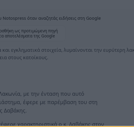
 Notospress όταν αναζητάς ειδήσεις στη Google
οσθήκη ως προτιμώμενη πηγή
τα αποτελέσματα της Google
 και εγκληματικά στοιχεία, λυμαίνονται την ευρύτερη λα
ια στους κατοίκους.
Λακωνία, με την ένταση που αυτό
διάστημα, έφερε με παρέμβαση του στη
ς Δαβάκης.
έφερε χαρακτηριστικά ο κ. Δαβάκης στον
 Πολίτη κ. Όθωνα, πολλές περιοχές τής