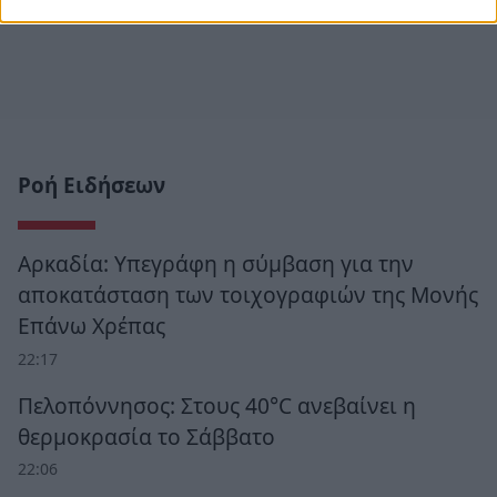
Ροή Ειδήσεων
Αρκαδία: Υπεγράφη η σύμβαση για την
αποκατάσταση των τοιχογραφιών της Μονής
Επάνω Χρέπας
22:17
Πελοπόννησος: Στους 40°C ανεβαίνει η
θερμοκρασία το Σάββατο
22:06