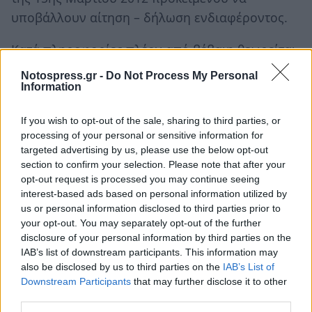
υποβάλλουν αίτηση – δήλωση ενδιαφέροντος.
Κατά πληροφορίες πλέον από βέβαιη θεωρείται
η αίτηση των : Αποστολάκου Γρηγόρη, Δαβάκη
Notospress.gr -
Do Not Process My Personal
Θανάση και Πατριανάκου Φεβρωνίας. Για τα
Information
άλλα ονόματ που έχουν κυκλοφορήσει στην
If you wish to opt-out of the sale, sharing to third parties, or
πολιτική αγορά (Δασκαλάκης, Φαρλέκας,
processing of your personal or sensitive information for
Ματάλας, Στέρπη, Βερούτης, Φιλιππάκος κ.α.) θα
targeted advertising by us, please use the below opt-out
χρειαστεί να περιμένουμε μέχρι την 6η
section to confirm your selection. Please note that after your
opt-out request is processed you may continue seeing
απογευματινή της 15ης Μαρτίου.
interest-based ads based on personal information utilized by
us or personal information disclosed to third parties prior to
your opt-out. You may separately opt-out of the further
disclosure of your personal information by third parties on the
IAB’s list of downstream participants. This information may
also be disclosed by us to third parties on the
IAB’s List of
Downstream Participants
that may further disclose it to other
third parties.