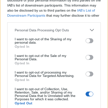
disclosure of your personal information by third parties on the
IAB’s list of downstream participants. This information may
also be disclosed by us to third parties on the
IAB’s List of
Downstream Participants
that may further disclose it to other
third parties.
3.
Δήμος Μονεμβασίας
θα υπάρχουν 2 κάλπες
α) στους Μολάους όπισθεν Κ.Ε.Π. στην Κεντρική
Personal Data Processing Opt Outs
Πλατεία
I want to opt-out of the Sharing of my
β) στη Νεάπολη στο ισόγειο του πρώην
personal data.
Opted In
Δημαρχείου
I want to opt-out of the Sale of my
Personal Data.
4.
Δήμος Γυθείου
Opted In
Στο Γύθειο στο Δημαρχείο στην αίθουσα
I want to opt-out of processing my
συνεδριάσεων του Δημοτικού Συμβουλίου.
Personal Data for Targeted Advertising.
Opted In
5.
Δήμος Ελαφονήσου
I want to opt-out of Collection, Use,
Στην Ελαφόνησο στην αίθουσα του Δημαρχείου
Retention, Sale, and/or Sharing of my
Personal Data that Is Unrelated with the
Purposes for which it was collected.
Για κάθε πληροφορία και διευκρίνιση στα
Opted Out