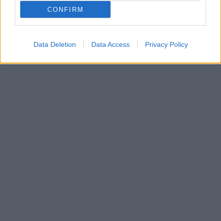
γραφεία του ΠΑΣΟΚ Ευαγγελιστρίας 30 στη
CONFIRM
Σπάρτη και στο τηλέφωνο 2731024598.
Data Deletion
Data Access
Privacy Policy