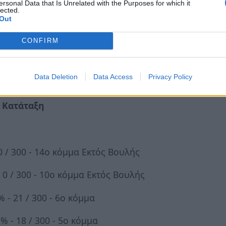
ersonal Data that Is Unrelated with the Purposes for which it
.
lected.
Out
ιθέσεις κατά τόπους που δεν έχουν καν
CONFIRM
ής στην κάλπη είναι χαρακτηριστική η
Data Deletion
Data Access
Privacy Policy
λά και στο Ευρωκοινοβούλιο.
- Κατάταξη
 0 / 300 - 14ο κόμμα Εκτός Βουλής
- 0 / 300 - 10ο κόμμα Εκτός Βουλής
% - 21 / 300 - 6ο κόμμα
2% - 18 / 300 - 5ο κόμμα