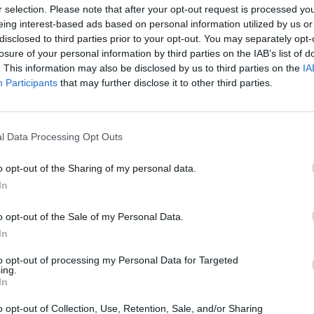
r selection. Please note that after your opt-out request is processed y
οικοδομές. Την ευθύνη για την επίθεση είχε
eing interest-based ads based on personal information utilized by us or
 οργάνωση Συνωμοσία των Πυρήνων της
disclosed to third parties prior to your opt-out. You may separately opt-
losure of your personal information by third parties on the IAB’s list of
. This information may also be disclosed by us to third parties on the
IA
πραγματοποίησαν πορεία προς τα γραφεία της
Participants
that may further disclose it to other third parties.
ν κλειστά, εισβάλλοντας και προκαλώντας
ακοίνωσή της κατήγγειλε συνεργασία των
l Data Processing Opt Outs
o opt-out of the Sharing of my personal data.
, εξερράγη αυτοσχέδιος εκρηκτικός
In
στον Ασπρόπυργο, με αποτέλεσμα να
Την ευθύνη της βομβιστικής επίθεσης
o opt-out of the Sale of my Personal Data.
ική οργάνωση «Άτυπη Αναρχική Ομοσπονδία
In
to opt-out of processing my Personal Data for Targeted
ing.
In
η εμπρηστικός μηχανισμός στα γραφεία του
την επίθεση ανέλαβε η τρομοκρατική
o opt-out of Collection, Use, Retention, Sale, and/or Sharing