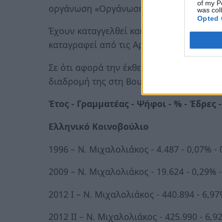
of my P
οργάνωση «Οργάνωση Μηδενική Ανοχή»
was col
Opted 
Έχουν καταγγελθεί και δεκάδες άλλες επ
καταγραφεί από τις Αρχές.
Σε ότι αφορά την έκθεση της Χρυσής Αυγ
διαδρομή της στη Βουλή των Ελλήνων αλ
Έτος - Γραμματέας - Ψήφοι - % - Έδρες 
Ελληνικό Κοινοβούλιο
1996 – Ν. Μιχαλολιάκος - 4.487 - 0,07% -
2009 – Ν. Μιχαλολιάκος - 19.624 - 0,29% 
2012 Ι – Ν. Μιχαλολιάκος - 440.894 - 6,97
2012 ΙΙ – Ν. Μιχαλολιάκος - 425.990 - 6,9