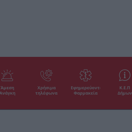
Άμεση
Χρήσιμα
Εφημερεύοντα
Κ.Ε.Π
Ανάγκη
τηλέφωνα
Φαρμακεία
Δήμων