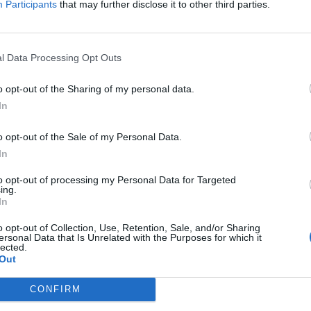
ημοτική Αρχή με όρους που εξασφάλιζαν το
Participants
that may further disclose it to other third parties.
 δυνατότητα στο Δήμο να λειτουργήσει το
τον τόπο μας. Για λόγους που δεν είναι της
l Data Processing Opt Outs
όρησε.
o opt-out of the Sharing of my personal data.
κολη για τον κλάδο των αερομεταφορών και της
In
ιοποίησής του με κάθε τρόπο.
o opt-out of the Sale of my Personal Data.
με ότι ο αεροδιάδρομος μήκους περίπου 1200
In
εγονός που σημαίνει ότι μετά από μία σειρά
to opt-out of processing my Personal Data for Targeted
 προοπτική επαναλειτουργίας ως πεδίο
ing.
In
 συμφωνήθηκε να προωθηθεί αίτημα του Δήμου
εροπορίας, στο οποίο θα ζητά την
o opt-out of Collection, Use, Retention, Sale, and/or Sharing
ersonal Data that Is Unrelated with the Purposes for which it
ουν εκ μέρους του όλες εκείνες οι παρεμβάσεις
lected.
Out
ουν.
CONFIRM
ο Γ. Δριτσάκο, για τη διάθεσή του να στηρίξει