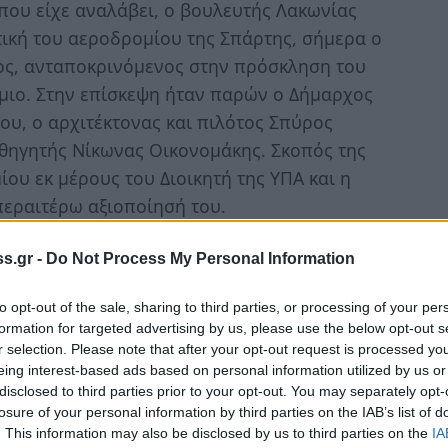
που είχε αναλάβει, ο βουλευτής Λακωνίας
ική του αεροδρομίου της Σπάρτης, σήμερα ο
κος, ανταποκρινόμενος στην πρόσκληση του
μιο. Στην επίσκεψη ήταν παρών ο Δήμαρχος
ου, ο αρχιτέκτονας και πιλότος Σπύρος
αθηγητής Νίκωνας Οικονομάκης. Σκοπός της
ου εκ μέρους του Διοικητή της ΥΠΑ και η
περαιτέρω αξιοποίησή του.
βάκης δήλωσε:
s.gr -
Do Not Process My Personal Information
νάντησή μας, ο Διοικητής της ΥΠΑ Γιώργος
to opt-out of the sale, sharing to third parties, or processing of your per
ο της Σπάρτης για να κάνει γενική εκτίμηση της
formation for targeted advertising by us, please use the below opt-out s
r selection. Please note that after your opt-out request is processed y
μπορεί να έχει για το μέλλον.
eing interest-based ads based on personal information utilized by us or
disclosed to third parties prior to your opt-out. You may separately opt-
είναι μία υπόθεση στην οποία έχω εμπλακεί στο
losure of your personal information by third parties on the IAB’s list of
ής Άμυνας και είχαμε επιτύχει το Σεπτέμβριο
. This information may also be disclosed by us to third parties on the
IA