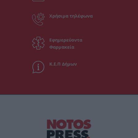
Χρήσιμα τηλέφωνα
Εφημερεύοντα
Φαρμακεία
Κ.Ε.Π Δήμων