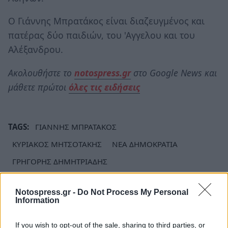
Ο Γιάννης Μπρατάκος είναι διαζευγμένος και
πατέρας δύο παιδιών, του 'Αγγελου και του
Αλέξανδρου.
Ακολουθήστε το
notospress.gr
στο Google News και
μάθετε πρώτοι
όλες τις ειδήσεις
TAGS:
ΓΙΑΝΝΗΣ ΜΠΡΑΤΑΚΟΣ
ΚΥΡΙΑΚΟΣ ΜΗΤΣΟΤΑΚΗΣ
ΝΕΑ ΔΗΜΟΚΡΑΤΙΑ
ΓΡΗΓΟΡΗΣ ΔΗΜΗΤΡΙΑΔΗΣ
Notospress.gr -
Do Not Process My Personal
Information
If you wish to opt-out of the sale, sharing to third parties, or