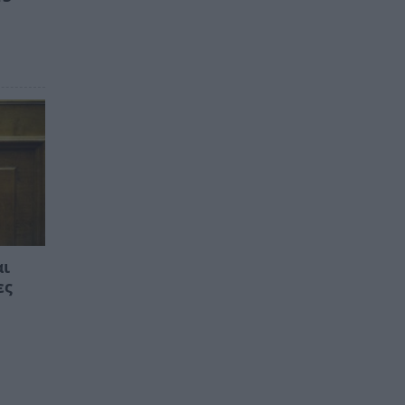
αι
ες