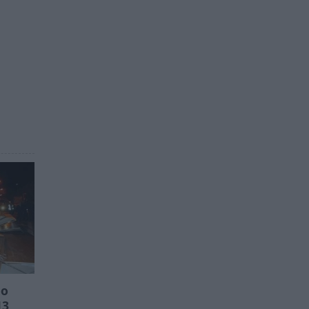
ρο
13