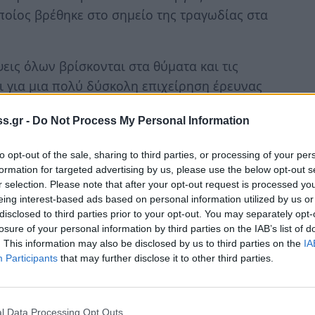
οίος βρέθηκε στο σημείο της τραγωδίας στα
ψεις όλων βρίσκονται στα θύματα και τις
αι για μια πολύ δύσκολη επιχείρηση έρευνας
ν ακριβή αριθμό των θυμάτων» είπε ο Κώστας
s.gr -
Do Not Process My Personal Information
α συνέβησαν στα Τέμπη.
to opt-out of the sale, sharing to third parties, or processing of your per
πω ένα πράγμα: Θα διερευνήσουμε με απόλυτη
formation for targeted advertising by us, please use the below opt-out s
ύ του τραγικού συμβάντος. Ό,τι πούμε τώρα
r selection. Please note that after your opt-out request is processed y
 σας έλεγα ότι βεβηλώνουμε τους νεκρούς
eing interest-based ads based on personal information utilized by us or
disclosed to third parties prior to your opt-out. You may separately opt-
αιμία και να μείνουμε στο ότι θα κάνουμε το
losure of your personal information by third parties on the IAB’s list of
να μην αφήσουμε τίποτα κάτω από το χαλί»
. This information may also be disclosed by us to third parties on the
IA
Participants
that may further disclose it to other third parties.
l Data Processing Opt Outs