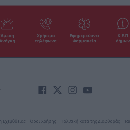
Άμεση
Χρήσιμα
Εφημερεύοντα
Κ.Ε.Π
Ανάγκη
τηλέφωνα
Φαρμακεία
Δήμων
r
η Εχεμύθειας
Όροι Χρήσης
Πολιτική κατά της Διαφθοράς
Τα