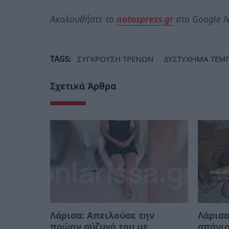
Ακολουθήστε το
notospress.gr
στο Google N
TAGS:
ΣΥΓΚΡΟΥΣΗ ΤΡΕΝΩΝ
ΔΥΣΤΥΧΗΜΑ ΤΕΜ
Σχετικά Άρθρα
Λάρισα: Απειλούσε την
Λάρισα
πρώην σύζυγό του με
σπάνιο