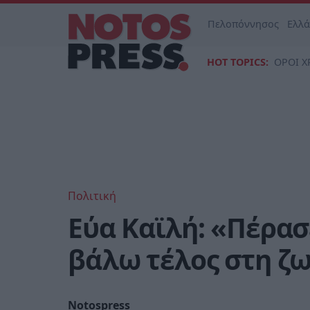
Πελοπόννησος
Ελλ
HOT TOPICS:
ΟΡΟΙ Χ
Πολιτική
Εύα Καϊλή: «Πέρασ
βάλω τέλος στη ζ
Notospress