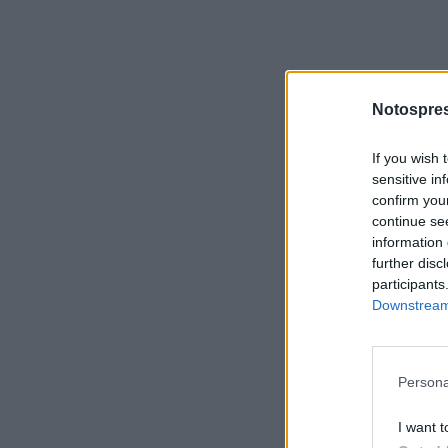
Notospres
If you wish 
sensitive in
confirm you
continue se
information 
further disc
participants
Downstream 
Persona
I want t