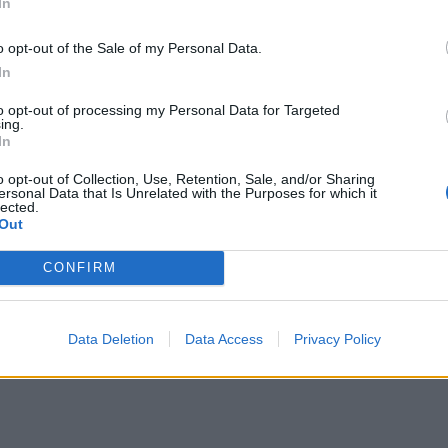
In
o opt-out of the Sale of my Personal Data.
 Καϊλή
In
ονικό βραχιολάκι,
έπειτα από τέσσερις μήνες
to opt-out of processing my Personal Data for Targeted
ing.
ρισμό.
In
έδρου του ευρωκοινοβουλίου, Σβεν Μαρί
o opt-out of Collection, Use, Retention, Sale, and/or Sharing
ersonal Data that Is Unrelated with the Purposes for which it
 το τι έπεται μετά την αποφυλάκιση της Εύας
lected.
Out
CONFIRM
αποφυλάκισή της με το ηλεκτρονικό
Data Deletion
Data Access
Privacy Policy