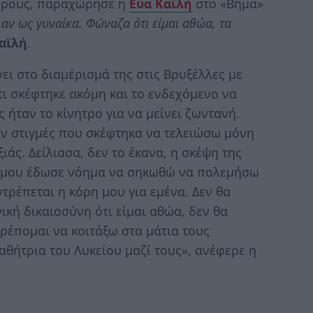
 όρους, παραχώρησε η
Εύα Καΐλή
στο «Βήμα»
αν ως γυναίκα. Φώναζα ότι είμαι αθώα, τα
αϊλή
.
ι στο διαμέρισμά της στις Βρυξέλλες με
ι σκέφτηκε ακόμη και το ενδεχόμενο να
ς ήταν το κίνητρο για να μείνει ζωντανή.
αν στιγμές που σκέφτηκα να τελειώσω μόνη
άς. Δείλιασα, δεν το έκανα, η σκέψη της
ε, μου έδωσε νόημα να σηκωθώ να πολεμήσω
ντρέπεται η κόρη μου για εμένα. Δεν θα
κή δικαιοσύνη ότι είμαι αθώα, δεν θα
ρέπομαι να κοιτάξω στα μάτια τους
ήτρια του Λυκείου μαζί τους», ανέφερε η