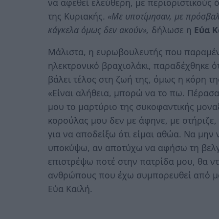
να αφεθεί ελεύθερη, με περιοριστικούς
της Κυριακής.
«Με υποτίμησαν, με πρόσβαλ
κάγκελα όμως δεν ακούν»,
δήλωσε η
Εύα Κ
Μάλιστα, η ευρωβουλευτής που παραμένε
ηλεκτρονικό βραχιολάκι, παραδέχθηκε ότ
βάλει τέλος στη ζωή της, όμως η κόρη τη
«Είναι αλήθεια, μπορώ να το πω. Πέρασ
μου το μαρτύριο της συκοφαντικής μοναξι
κορούλας μου δεν με άφηνε, με στήριζ
για να αποδείξω ότι είμαι αθώα. Να μην 
υποκύψω, αν αποτύχω να αφήσω τη βελγι
επιστρέψω ποτέ στην πατρίδα μου, θα ντ
ανθρώπους που έχω συμπορευθεί από μαθ
Εύα Καϊλή.