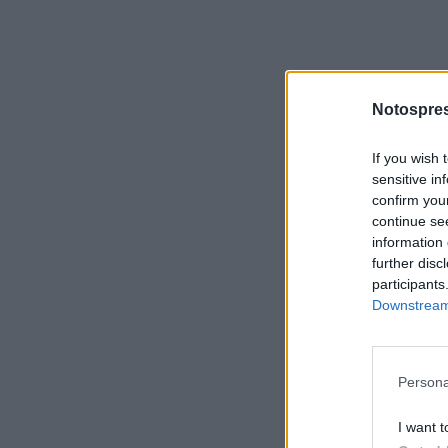
Notospres
If you wish 
sensitive in
confirm you
continue se
information 
further disc
participants
Downstream 
Persona
I want t