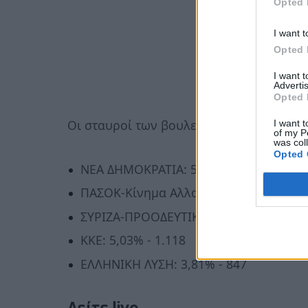
Opted 
I want t
Opted 
I want 
Advertis
Opted 
Οι σταυροί των βουλευτών μετά τις 22:0
I want t
of my P
was col
Opted 
ΝΕΑ ΔΗΜΟΚΡΑΤΙΑ: 50,45% - 223 ψήφοι
ΠΑΣΟΚ-Κίνημα Αλλαγής: 15,42% - 3.43
ΣΥΡΙΖΑ-ΠΡΟΟΔΕΥΤΙΚΗ ΣΥΜΜΑΧΙΑ: 13,27
ΚΚΕ: 5,03% - 1.118
ΕΛΛΗΝΙΚΗ ΛΥΣΗ: 3,81% - 847
Δείτε live