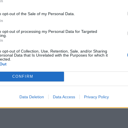
In
o opt-out of the Sale of my Personal Data.
In
to opt-out of processing my Personal Data for Targeted
ing.
In
0
o opt-out of Collection, Use, Retention, Sale, and/or Sharing
ersonal Data that Is Unrelated with the Purposes for which it
lected.
Out
CONFIRM
0
% - 2.953
Data Deletion
Data Access
Privacy Policy