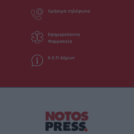
Χρήσιμα τηλέφωνα
Εφημερεύοντα
Φαρμακεία
Κ.Ε.Π Δήμων