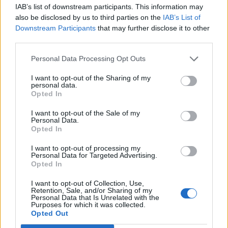
IAB’s list of downstream participants. This information may
also be disclosed by us to third parties on the
IAB’s List of
ΥΠΟΥΡΓΟΣ: ΕΥΑΓΓΕΛΟΣ ΤΟΥΡΝΑΣ
Downstream Participants
that may further disclose it to other
third parties.
ΚΥΒΕΡΝΗΤΙΚΟΣ ΕΚΠΡΟΣΩΠΟΣ:
Personal Data Processing Opt Outs
ΗΛΙΑΣ ΣΙΑΚΑΝΤΑΡΗΣ
I want to opt-out of the Sharing of my
personal data.
Opted In
Ακολουθήστε το
notospress.gr
στο Google News και
μάθετε πρώτοι
όλες τις ειδήσεις
I want to opt-out of the Sale of my
Personal Data.
Opted In
I want to opt-out of processing my
TAGS:
ΙΩΑΝΝΗΣ ΣΑΡΜΑΣ
ΥΠΗΡΕΑΣΙΑΚΗ ΚΥΒΕΡΝΗΣΗ
Personal Data for Targeted Advertising.
Opted In
ΚΥΡΙΑΚΟΣ ΜΗΤΣΟΤΑΚΗΣ
ΝΕΑ ΔΗΜΟΚΡΑΤΙΑ
I want to opt-out of Collection, Use,
ΜΕΓΑΡΟ ΜΑΞΙΜΟΥ
Retention, Sale, and/or Sharing of my
Personal Data that Is Unrelated with the
Purposes for which it was collected.
Opted Out